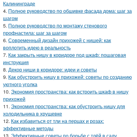
Калининграде
4.
Полное руководство по обшивке фасада дома: шаг за
шагом
5.
Полное руководство по монтажу стенового
профнастила: шаг за шагом
6.
Современный дизайн прихожей с нишей: как
воплотить идею в реальность
7.
Как закрыть нишу в коридоре под шкаф: пошаговая
инструкция
8.
Декор ниши в коридоре: идеи и советы
9.
Как обустроить нишу в прихожей: советы по созданию
уютного уголка
10.
Экономия пространства: как встроить шкаф в нишу
прихожей
11.
Экономия пространства: как обустроить нишу для
холодильника в хрущевке
12.
Как избавиться от тли на перцах и розах:
эффективные методы
13.
Эффективные советы по борьбе с тлёй в саду