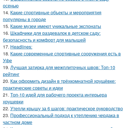
осенью
14.
Какие спортивные объекты и мероприятия
популярны в городе
15.
Какие музеи имеют уникальные экспонаты
16.
Шкафчики для раздевалок в детском саду:
безопасность и комфорт для малышей
17.
Headlines:
18.
Какие современные спортивные сооружения есть в
Уфе
19.
Лучшая затирка для межплиточных швов: Топ-10
рейтинг
20.
Как оформить дизайн в трёхкомнатной хрущёвке:
практические советы и идеи
21.
Топ-10 идей для рабочего проекта интерьера
хрущевки
22.
Утепли крышу за 6 шагов: практическое руководство
23.
Профессиональный подход к утеплению чердака в
частном доме