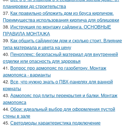
планировки до строительства
37.
Как правильно обложить дом из бруса кирпичом.
Преимущества использования кирпича для облицовки
38.
Инструкция по монтажу сайдинга. ОСНОВНЫЕ
ПРАВИЛА МОНТАЖА
39.
Как обшить сайдингом дом и сколько стоит. Влияние
типа материала и цвета на цену
40.
Пеноплекс: безопасный материал для внутренней
отделки или опасность для здоровья
41.
Вопрос про армопояс по газобетону. Монтаж
армопояса - варианты
42.
Все, что нужно знать о ПВХ-панелях для ванной
комнаты
43.
Армопояс под плиты перекрытия и балки. Монтаж
армопояса
44.
Обои: идеальный выбор для оформления пустой
стены в зале
45.
Светодиоды характеристика подключение