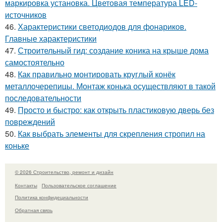
маркировка установка. Цветовая температура LED-
источников
46.
Характеристики светодиодов для фонариков.
Главные характеристики
47.
Строительный гид: создание коника на крыше дома
самостоятельно
48.
Как правильно монтировать круглый конёк
металлочерепицы. Монтаж конька осуществляют в такой
последовательности
49.
Просто и быстро: как открыть пластиковую дверь без
повреждений
50.
Как выбрать элементы для скрепления стропил на
коньке
© 2026 Строительство, ремонт и дизайн
Контакты
Пользовательское соглашение
Политика конфидециальности
Обратная связь