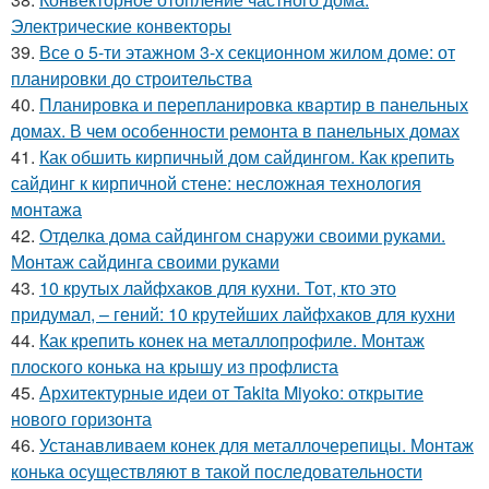
Электрические конвекторы
39.
Все о 5-ти этажном 3-х секционном жилом доме: от
планировки до строительства
40.
Планировка и перепланировка квартир в панельных
домах. В чем особенности ремонта в панельных домах
41.
Как обшить кирпичный дом сайдингом. Как крепить
сайдинг к кирпичной стене: несложная технология
монтажа
42.
Отделка дома сайдингом снаружи своими руками.
Монтаж сайдинга своими руками
43.
10 крутых лайфхаков для кухни. Тот, кто это
придумал, – гений: 10 крутейших лайфхаков для кухни
44.
Как крепить конек на металлопрофиле. Монтаж
плоского конька на крышу из профлиста
45.
Архитектурные идеи от Takita Miyoko: открытие
нового горизонта
46.
Устанавливаем конек для металлочерепицы. Монтаж
конька осуществляют в такой последовательности