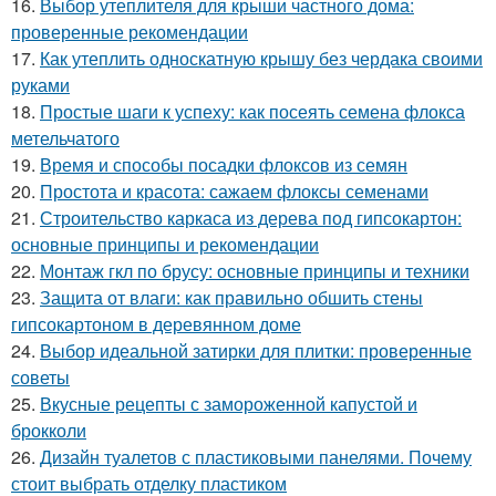
16.
Выбор утеплителя для крыши частного дома:
проверенные рекомендации
17.
Как утеплить односкатную крышу без чердака своими
руками
18.
Простые шаги к успеху: как посеять семена флокса
метельчатого
19.
Время и способы посадки флоксов из семян
20.
Простота и красота: сажаем флоксы семенами
21.
Строительство каркаса из дерева под гипсокартон:
основные принципы и рекомендации
22.
Монтаж гкл по брусу: основные принципы и техники
23.
Защита от влаги: как правильно обшить стены
гипсокартоном в деревянном доме
24.
Выбор идеальной затирки для плитки: проверенные
советы
25.
Вкусные рецепты с замороженной капустой и
брокколи
26.
Дизайн туалетов с пластиковыми панелями. Почему
стоит выбрать отделку пластиком