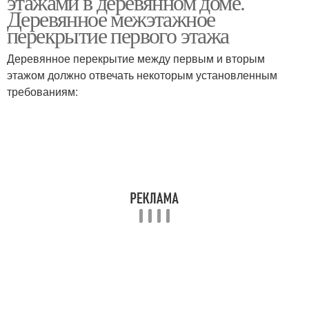
этажами в деревянном доме.
Деревянное межэтажное
перекрытие первого этажа
Перекрытие по
Деревянное перекрытие между первым и вторым
Чердачное перекрытие
деревянным балкам
этажом должно отвечать некоторым установленным
требованиям:
Деревянные
Перекрытия на
перекрытия
балочных опорах
Перекрытие в
Перекрытия в домах
деревянном доме
Перекрытия на
Перекрытия в доме
прочность