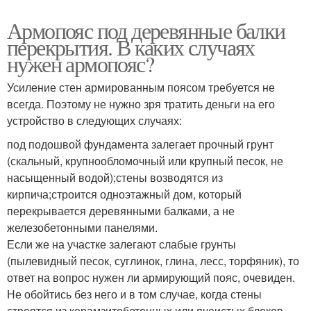
Армопояс под деревянные балки
перекрытия. В каких случаях
нужен армопояс?
Усиление стен армированным поясом требуется не
всегда. Поэтому не нужно зря тратить деньги на его
устройство в следующих случаях:
под подошвой фундамента залегает прочный грунт
(скальный, крупнообломочный или крупный песок, не
насыщенный водой);стены возводятся из
кирпича;строится одноэтажный дом, который
перекрывается деревянными балками, а не
железобетонными панелями.
Если же на участке залегают слабые грунты
(пылевидный песок, суглинок, глина, лесс, торфяник), то
ответ на вопрос нужен ли армирующий пояс, очевиден.
Не обойтись без него и в том случае, когда стены
строятся из керамзитобетонных или ячеистых блоков