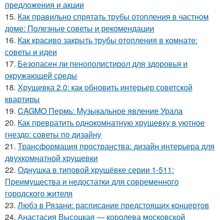
предложения и акции
15.
Как правильно спрятать трубы отопления в частном
доме: Полезные советы и рекомендации
16.
Как красиво закрыть трубы отопления в комнате:
советы и идеи
17.
Безопасен ли пенополистирол для здоровья и
окружающей среды
18.
Хрущевка 2.0: как обновить интерьер советской
квартиры
19.
CAGMO Пермь: Музыкальное явление Урала
20.
Как превратить однокомнатную хрущевку в уютное
гнездо: советы по дизайну
21.
Трансформация пространства: дизайн интерьера для
двухкомнатной хрущевки
22.
Однушка в типовой хрущёвке серии 1-511:
Преимущества и недостатки для современного
городского жителя
23.
Любэ в Рязани: расписание предстоящих концертов
24.
Анастасия Высоцкая — королева московской