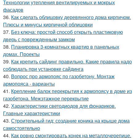
Технологии утепления вентилируемых и мокрых
фасадов
36.
Как сделать облицовку деревянного дома кирпичом.
Плюсы и минусы кирпичной облицовки
37.
Без ключа: простой способ открыть пластиковую
дверь с поврежденным замком
38.
Планировка 3-комнатных квартир в панельных
домах. Проекты
39.
Как крепить сайдинг правильно. Какие правила надо
соблюдать при установке сайдинга
40.
Вопрос про армопояс по газобетону. Монтаж
армопояса - варианты
41.
Крепление балок перекрытия к армопоясу в доме из
газобетона. Межэтажное перекрытие
42.
Характеристики светодиодов для фонариков.
Главные характеристики
43.
Строительный гид: создание коника на крыше дома
самостоятельно
44.
Как ровно смонтировать конек на металлочерепице.