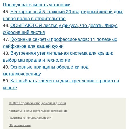
Последовательность установки
45.
Бескаркасный 5 этажный 20 квартирный жилой дом:
новая волна в строительстве
46.
ОСЫПАЮТСЯ листья у фикуса, что делать. Фикус,
сбросивший листья
47.
Кухонные секреты профессионалов: 11 полезных
лайфхаков для вашей кухни
48.
Внутренняя утеплительная система для крыши:
выбор материала и технологии
49.
Основные принципы обрешетки под
металлочерепицу
50.
Как выбрать элементы для скрепления стропил на
коньке
© 2026 Строительство, ремонт и дизайн
Контакты
Пользовательское соглашение
Политика конфидециальности
Обратная связь