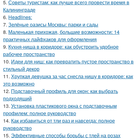
5.
Советы туристам: как лучше всего провести время в
Калининграде
6.
Headlines:
7.
Зелёные оазисы Москвы: парки и сады
8.
Маленькая прихожая, большие возможности: 14
практичных лайфхаков для оформления
9.
Кухня-ниша в коридоре: как обустроить удобное
рабочее пространство
10.
Идеи для ниш: как превратить пустое пространство в
стильный декор
11.
Хрупкая девушка за час снесла нишу в коридоре: как
это возможно
12.
Подставочный профиль для окон: как выбрать
подходящий
13.
Установка пластикового окна с подставочным
профилем: полное руководство
14.
Как избавиться от тли раз и навсегда: полное
руководство
15.
Эффективные способы борьбы с тлей на розах