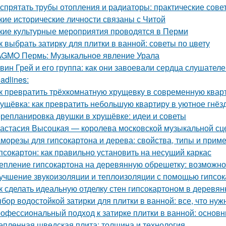
 спрятать трубы отопления и радиаторы: практические сове
кие исторические личности связаны с Читой
кие культурные мероприятия проводятся в Перми
к выбрать затирку для плитки в ванной: советы по цвету
GMO Пермь: Музыкальное явление Урала
вин Грей и его группа: как они завоевали сердца слушател
adlines:
к превратить трёхкомнатную хрущевку в современную квар
ущёвка: как превратить небольшую квартиру в уютное гнё
репланировка двушки в хрущёвке: идеи и советы
астасия Высоцкая — королева московской музыкальной с
морезы для гипсокартона и дерева: свойства, типы и прим
псокартон: как правильно установить на несущий каркас
епление гипсокартона на деревянную обрешетку: возможно
учшение звукоизоляции и теплоизоляции с помощью гипсо
к сделать идеальную отделку стен гипсокартоном в деревя
бор водостойкой затирки для плитки в ванной: все, что нуж
офессиональный подход к затирке плитки в ванной: основ
епленная шведская плита: толщина и технология