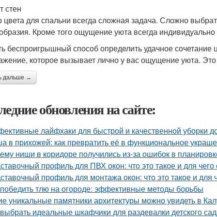
т стен
 цвета для спальни всегда сложная задача. Сложно выбрат
образия. Кроме того ощущение уюта всегда индивидуально 
ть беспроигрышный способ определить удачное сочетание цв
ажение, которое вызывает лично у вас ощущение уюта. Это
ь дальше →
ледние обновления на сайте:
ективные лайфхаки для быстрой и качественной уборки д
а в прихожей: как превратить её в функциональное украш
ему ниши в коридоре получились из-за ошибок в планировк
ставочный профиль для ПВХ окон: что это такое и для чего
ставочный профиль для монтажа окон: что это такое и для 
 победить тлю на огороде: эффективные методы борьбы
ие уникальные памятники архитектуры можно увидеть в Кал
 выбрать идеальные шкафчики для раздевалки детского сад