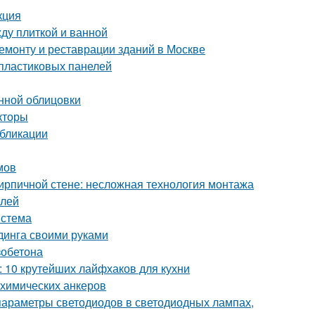
кция
ду плиткой и ванной
монту и реставрации зданий в Москве
 пластиковых панелей
нной облицовки
кторы
убликации
мов
кирпичной стене: несложная технология монтажа
елей
истема
динга своими руками
зобетона
й: 10 крутейших лайфхаков для кухни
 химических анкеров
параметры светодиодов в светодиодных лампах,