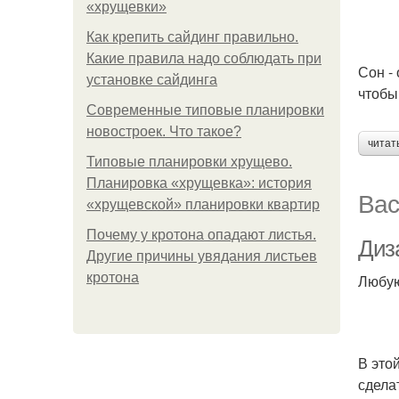
«хрущевки»
Как крепить сайдинг правильно.
Какие правила надо соблюдать при
Сон -
установке сайдинга
чтобы
Современные типовые планировки
новостроек. Что такое?
читат
Типовые планировки хрущево.
Планировка «хрущевка»: история
Вас
«хрущевской» планировки квартир
Почему у кротона опадают листья.
Диз
Другие причины увядания листьев
кротона
Любую
В это
сдела