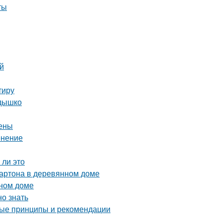
ты
ей
тиру
здышко
цены
енение
 ли это
картона в деревянном доме
нном доме
но знать
ные принципы и рекомендации