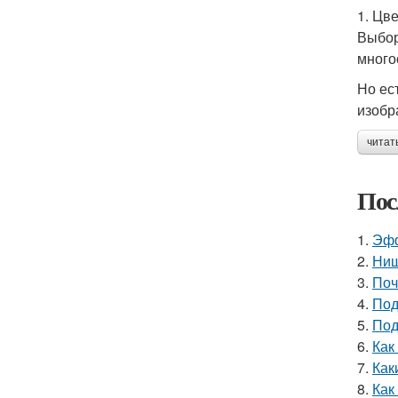
1. Цве
Выбор
много
Но ес
изобр
читат
Пос
1.
Эфф
2.
Ниш
3.
Поч
4.
Под
5.
Под
6.
Как
7.
Как
8.
Как