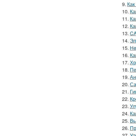
9.
Как
10.
Ка
11.
Ка
12.
Ка
13.
CA
14.
Эл
15.
He
16.
Ка
17.
Хр
18.
Пе
19.
Ан
20.
Са
21.
Ги
22.
Кр
23.
Ул
24.
Ка
25.
Вы
26.
Пр
27.
Ут