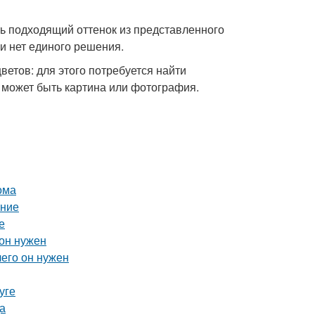
ь подходящий оттенок из представленного
и нет единого решения.
етов: для этого потребуется найти
 может быть картина или фотография.
ома
ение
е
 он нужен
чего он нужен
уге
а