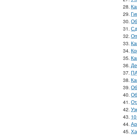
28.
Ка
29.
Ги
30.
Об
31.
Сд
32.
Оп
33.
Ка
34.
Ко
35.
Ка
36.
Де
37.
ПА
38.
Ка
39.
Об
40.
Об
41.
От
42.
Уз
43.
10
44.
Ар
45.
Ха