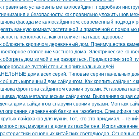
к правильно установить металлосайдинг: подробная инстру
гиенизация и безопасность: как правильно уложить шов меж
шивка фасада металлосайдингом: современный подход к ре
елать ванную комнату эстетичной и практичной с помощью
асность пенопласта: как он влияет на наше здоровье
к обложить кирпичом деревянный дом. Преимущества каме
нвекторное отопление частного дома. Электрические конве
к обогреть дом зимой и не разориться. Предыстория этой п
корирование пустой стены: 9 оригинальных идей
НЕЛЬНЫЕ дома всех серий. Типовые серии панельных до
к обшить кирпичный дом сайдингом. Как крепить сайдинг к 
шивка фронтона сайдингом своими руками. Установка пан
шивка дома металлическим сайдингом. Выравнивающая с
делка дома сайдингом снаружи своими руками. Монтаж сай
ел опирания деревянной балки на газобетон. Специфика га
 крутых лайфхаков для кухни. Тот, кто это придумал, – гени
мопояс под мауэрлат в доме из газобетона. Использование
рактеристики основных китайских светодиодов. Основные 