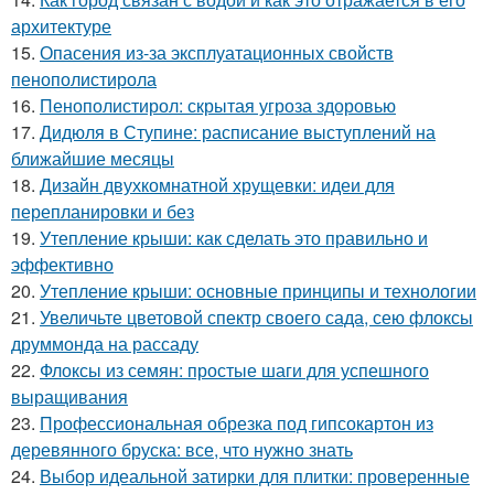
архитектуре
15.
Опасения из-за эксплуатационных свойств
пенополистирола
16.
Пенополистирол: скрытая угроза здоровью
17.
Дидюля в Ступине: расписание выступлений на
ближайшие месяцы
18.
Дизайн двухкомнатной хрущевки: идеи для
перепланировки и без
19.
Утепление крыши: как сделать это правильно и
эффективно
20.
Утепление крыши: основные принципы и технологии
21.
Увеличьте цветовой спектр своего сада, сею флоксы
друммонда на рассаду
22.
Флоксы из семян: простые шаги для успешного
выращивания
23.
Профессиональная обрезка под гипсокартон из
деревянного бруска: все, что нужно знать
24.
Выбор идеальной затирки для плитки: проверенные