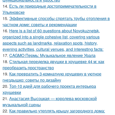
14.
Есть ли природные достопримечательности в
Ульяновске
15.
Эффективные способы спрятать трубы отопления в
частном доме: советы и рекомендации
16.
Here is a list of 60 questions about Novokuznetsk,
organized into a single cohesive list, covering various
aspects such as landmarks, relaxation spots, history,
evening activities, cultural venues, and interesting facts:
17.
CAGMO Пермь: Музыкальное явление Урала
18.
Стильная переделка двушки в хрущевке 44 м: как
преобразить пространство
19.
Как превратить 3-комнатную хрущевку в уютное
гнездышко: советы по дизайну
20.
Топ-10 идей для рабочего проекта интерьера
хрущевки
21.
Анастасия Высоцкая — королева московской
музыкальной сцены
22.
Как правильно утеплять крышу загородного дома: