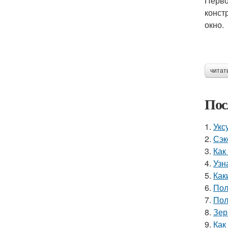
Перво
конст
окно.
читат
Пос
1.
Укс
2.
Сэк
3.
Как
4.
Узн
5.
Как
6.
Пол
7.
Пол
8.
Зер
9.
Как