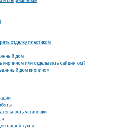
ым и современным
й
и
рать отделку пластиком
вянный дом
ь кирпичом или отделывать сайдингом?
ревянный дом кирпичом
дации
аботы
ательность установки
ся
для вашей кухни