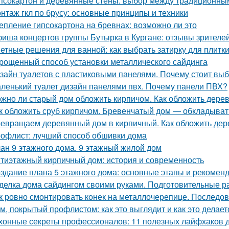
псокартон и деревянные стены: выбор между традиционн
нтаж гкл по брусу: основные принципы и техники
епление гипсокартона на бревнах: возможно ли это
иша концертов группы Бутырка в Кургане: отзывы зрителе
етные решения для ванной: как выбрать затирку для плитк
рощенный способ установки металлического сайдинга
зайн туалетов с пластиковыми панелями. Почему стоит выб
ленький туалет дизайн панелями пвх. Почему панели ПВХ?
жно ли старый дом обложить кирпичом. Как обложить дере
к обложить сруб кирпичом. Бревенчатый дом — обкладыват
евращаем деревянный дом в кирпичный. Как обложить де
офлист: лучший способ обшивки дома
ан 9 этажного дома. 9 этажный жилой дом
тиэтажный кирпичный дом: история и современность
здание плана 5 этажного дома: основные этапы и рекомен
делка дома сайдингом своими руками. Подготовительные р
к ровно смонтировать конек на металлочерепице. Последов
м, покрытый профлистом: как это выглядит и как это делает
хонные секреты профессионалов: 11 полезных лайфхаков 