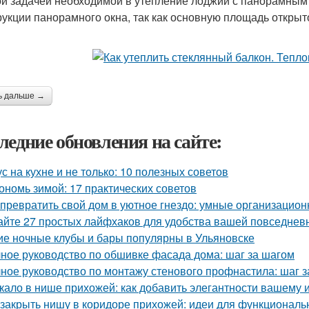
й задачей необходимой в утепление лоджии с панорамным 
рукции панорамного окна, так как основную площадь открыт
ь дальше →
ледние обновления на сайте:
ус на кухне и не только: 10 полезных советов
ономь зимой: 17 практических советов
 превратить свой дом в уютное гнездо: умные организацио
айте 27 простых лайфхаков для удобства вашей повседнев
ие ночные клубы и бары популярны в Ульяновске
ное руководство по обшивке фасада дома: шаг за шагом
ное руководство по монтажу стенового профнастила: шаг 
кало в нише прихожей: как добавить элегантности вашему 
 закрыть нишу в коридоре прихожей: идеи для функциональ