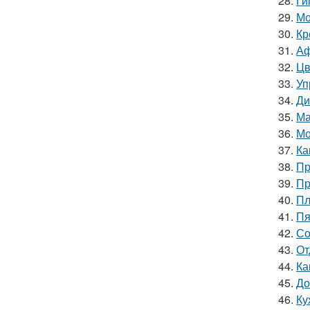
28.
Ги
29.
Мо
30.
Кр
31.
Аф
32.
Цв
33.
Уп
34.
Ди
35.
Ма
36.
Мо
37.
Ка
38.
Пр
39.
Пр
40.
Пл
41.
Пя
42.
Со
43.
От
44.
Ка
45.
До
46.
Ку