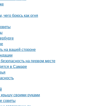
ке
, чего боюсь как огня
советы
ды
тербурге
ре
ть на вашей стороне
ендации
 безопасность на первом месте
дятся в Самаре
вья
пасность
ей
ю крышу своими руками
ие советы