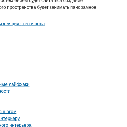
остеклением будет считаться создание
ого пространства будет занимать панорамное
нные лайфхаки
ности
за шагом
интерьеру
ного интерьера