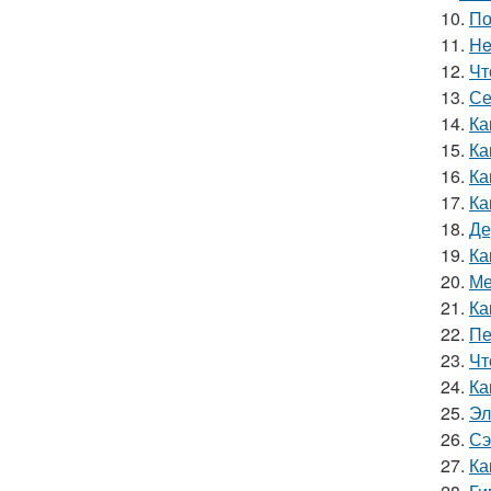
10.
По
11.
He
12.
Чт
13.
Се
14.
Ка
15.
Ка
16.
Ка
17.
Ка
18.
Де
19.
Ка
20.
Ме
21.
Ка
22.
Пе
23.
Чт
24.
Ка
25.
Эл
26.
Сэ
27.
Ка