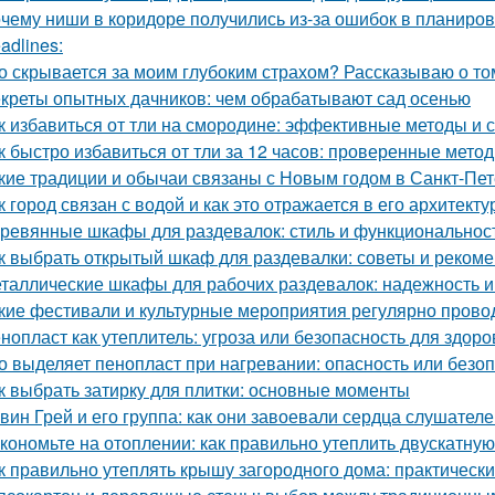
чему ниши в коридоре получились из-за ошибок в планиров
adlines:
о скрывается за моим глубоким страхом? Рассказываю о том
креты опытных дачников: чем обрабатывают сад осенью
к избавиться от тли на смородине: эффективные методы и 
к быстро избавиться от тли за 12 часов: проверенные мето
кие традиции и обычаи связаны с Новым годом в Санкт-Пе
к город связан с водой и как это отражается в его архитекту
ревянные шкафы для раздевалок: стиль и функциональнос
к выбрать открытый шкаф для раздевалки: советы и реком
таллические шкафы для рабочих раздевалок: надежность и
кие фестивали и культурные мероприятия регулярно прово
нопласт как утеплитель: угроза или безопасность для здоро
о выделяет пенопласт при нагревании: опасность или безо
к выбрать затирку для плитки: основные моменты
вин Грей и его группа: как они завоевали сердца слушател
кономьте на отоплении: как правильно утеплить двускатну
к правильно утеплять крышу загородного дома: практическ