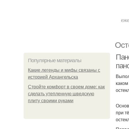
еже
Ост
Пан
Популярные материалы
пан
Какие легенды и мифы связаны с
Выпол
историей Архангельска
каком
Стройте комфорт в своем доме: как
остек
сделать утепленную шведскую
плиту своими руками
Основ
при т
остек