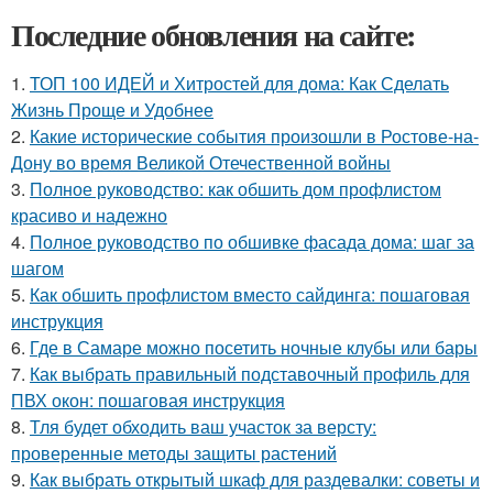
Последние обновления на сайте:
1.
ТОП 100 ИДЕЙ и Хитростей для дома: Как Сделать
Жизнь Проще и Удобнее
2.
Какие исторические события произошли в Ростове-на-
Дону во время Великой Отечественной войны
3.
Полное руководство: как обшить дом профлистом
красиво и надежно
4.
Полное руководство по обшивке фасада дома: шаг за
шагом
5.
Как обшить профлистом вместо сайдинга: пошаговая
инструкция
6.
Где в Самаре можно посетить ночные клубы или бары
7.
Как выбрать правильный подставочный профиль для
ПВХ окон: пошаговая инструкция
8.
Тля будет обходить ваш участок за версту:
проверенные методы защиты растений
9.
Как выбрать открытый шкаф для раздевалки: советы и