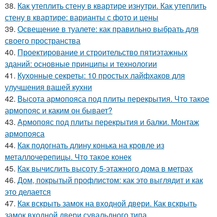
38.
Как утеплить стену в квартире изнутри. Как утеплить
стену в квартире: варианты с фото и цены
39.
Освещение в туалете: как правильно выбрать для
своего пространства
40.
Проектирование и строительство пятиэтажных
зданий: основные принципы и технологии
41.
Кухонные секреты: 10 простых лайфхаков для
улучшения вашей кухни
42.
Высота армопояса под плиты перекрытия. Что такое
армопояс и каким он бывает?
43.
Армопояс под плиты перекрытия и балки. Монтаж
армопояса
44.
Как подогнать длину конька на кровле из
металлочерепицы. Что такое конек
45.
Как вычислить высоту 5-этажного дома в метрах
46.
Дом, покрытый профлистом: как это выглядит и как
это делается
47.
Как вскрыть замок на входной двери. Как вскрыть
замок входной двери сувальдного типа