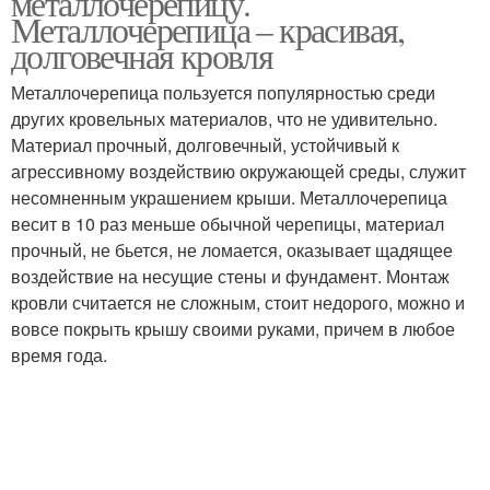
металлочерепицу.
Металлочерепица – красивая,
долговечная кровля
Обрешётки под
Металлочерепица пользуется популярностью среди
Обрешётка в ендове
профлист
других кровельных материалов, что не удивительно.
Материал прочный, долговечный, устойчивый к
агрессивному воздействию окружающей среды, служит
несомненным украшением крыши. Металлочерепица
Основания под
Прогоны под
весит в 10 раз меньше обычной черепицы, материал
профнастил
профнастил
прочный, не бьется, не ломается, оказывает щадящее
воздействие на несущие стены и фундамент. Монтаж
кровли считается не сложным, стоит недорого, можно и
вовсе покрыть крышу своими руками, причем в любое
время года.