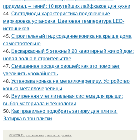
придумал, – гений: 10 крутейших лайфхаков для кухни
44.
Светодиоды характеристика подключение
маркировка установка. Цветовая температура LED-
источников
45.
Строительный гид: создание коника на крыше дома
самостоятельно
46.
Бескаркасный 5 этажный 20 квартирный жилой дом:
новая волна в строительстве
47.
Смешанная посадка овощей: как это помогает
увеличить урожайность
48.
Установка конька на металлочерепицу. Устройство
конька металлочерепицы
49.
Внутренняя утеплительная система для крыши:
выбор материала и технологии
50.
Как правильно подобрать затирку для плитки.
Затирка в тон плитки
© 2026 Строительство, ремонт и дизайн