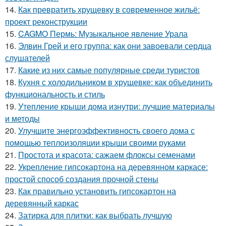
14.
Как превратить хрущевку в современное жильё:
проект реконструкции
15.
CAGMO Пермь: Музыкальное явление Урала
16.
Элвин Грей и его группа: как они завоевали сердца
слушателей
17.
Какие из них самые популярные среди туристов
18.
Кухня с холодильником в хрущевке: как объединить
функциональность и стиль
19.
Утепление крыши дома изнутри: лучшие материалы
и методы
20.
Улучшите энергоэффективность своего дома с
помощью теплоизоляции крыши своими руками
21.
Простота и красота: сажаем флоксы семенами
22.
Укрепление гипсокартона на деревянном каркасе:
простой способ создания прочной стены
23.
Как правильно установить гипсокартон на
деревянный каркас
24.
Затирка для плитки: как выбрать лучшую