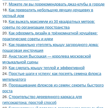
17.
Можете ли вы порекомендовать джаз-клубы в городе
18.
Как превратить небольшую двушку-хрущевку в
уютный дом
19.
Как выжать максимум из 30 квадратных метров:
советы по организации пространства
20.
Как оформить дизайн в трёхкомнатной хрущёвке:
практические советы и идеи
21.
Как правильно утеплять крышу загородного дома:
пошаговая инструкция
22.
Анастасия Высоцкая — королева московской
музыкальной сцены
23.
Как сделать крышу теплой и эффективной
24.
Простые шаги к успеху: как посеять семена флокса
метельчатого
25.
Проращивание флоксов из семян: секреты быстрого
роста
26.
Строительство деревянного каркаса для
гипсокартона: простой способ