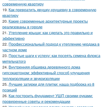
современную квартиру
19.
Как превратить двушку-хрущевку в современную
квартиру
20.
Какие современные архитектурные проекты
реализованы в городе
21.
Утепление крыши: как сделать это правильно и
эффективно
22.
Профессиональный подход к утеплению чердака в
частном доме
23.
Простые шаги к успеху: как посеять семена флокса
метельчатого
24.
Внутренняя обшивка деревянного дома
гипсокартоном: эффективный способ улучшения
теплоизоляции и звукоизоляции
25.
Лучшие затирки для плитки: наша подборка из 8
позиций
26.
Как построить фундамент УШП своими руками:
проверенные советы и рекомендации