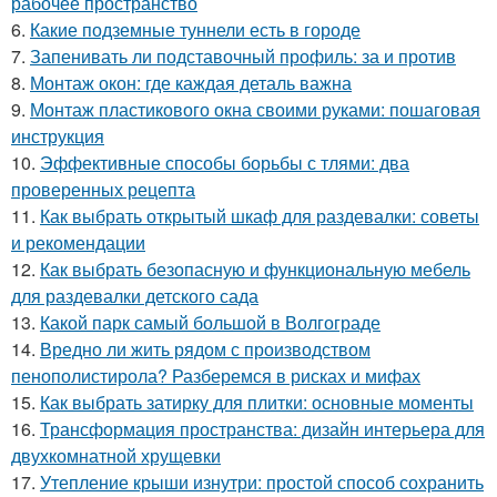
рабочее пространство
6.
Какие подземные туннели есть в городе
7.
Запенивать ли подставочный профиль: за и против
8.
Монтаж окон: где каждая деталь важна
9.
Монтаж пластикового окна своими руками: пошаговая
инструкция
10.
Эффективные способы борьбы с тлями: два
проверенных рецепта
11.
Как выбрать открытый шкаф для раздевалки: советы
и рекомендации
12.
Как выбрать безопасную и функциональную мебель
для раздевалки детского сада
13.
Какой парк самый большой в Волгограде
14.
Вредно ли жить рядом с производством
пенополистирола? Разберемся в рисках и мифах
15.
Как выбрать затирку для плитки: основные моменты
16.
Трансформация пространства: дизайн интерьера для
двухкомнатной хрущевки
17.
Утепление крыши изнутри: простой способ сохранить