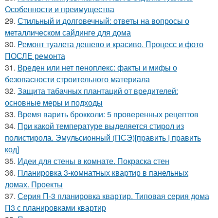
Особенности и преимущества
29.
Стильный и долговечный: ответы на вопросы о
металлическом сайдинге для дома
30.
Ремонт туалета дешево и красиво. Процесс и фото
ПОСЛЕ ремонта
31.
Вреден или нет пеноплекс: факты и мифы о
безопасности строительного материала
32.
Защита табачных плантаций от вредителей:
основные меры и подходы
33.
Время варить брокколи: 5 проверенных рецептов
34.
При какой температуре выделяется стирол из
полистирола. Эмульсионный (ПСЭ)[править | править
код]
35.
Идеи для стены в комнате. Покраска стен
36.
Планировка 3-комнатных квартир в панельных
домах. Проекты
37.
Серия П-3 планировка квартир. Типовая серия дома
П3 с планировками квартир