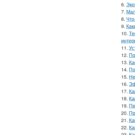
6.
Эко
7.
Мал
8.
Что
9.
Как
10.
Те
интер
11.
Ус
12.
По
13.
Ка
14.
По
15.
Не
16.
Эф
17.
Ка
18.
Ка
19.
Пе
20.
Пр
21.
Ка
22.
Ка
23.
Ка