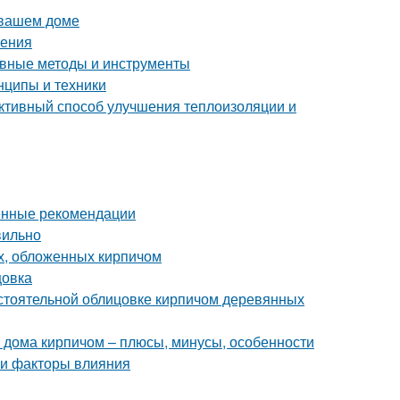
 вашем доме
ления
ные методы и инструменты
нципы и техники
ктивный способ улучшения теплоизоляции и
енные рекомендации
вильно
х, обложенных кирпичом
цовка
стоятельной облицовке кирпичом деревянных
 дома кирпичом – плюсы, минусы, особенности
 и факторы влияния