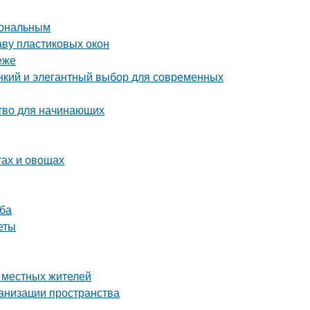
иональным
аву пластиковых окон
еже
кий и элегантный выбор для современных
ство для начинающих
тах и овощах
уба
еты
е местных жителей
ганизации пространства