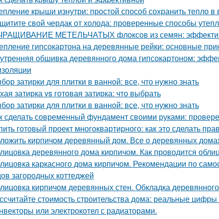
епление крыши изнутри: простой способ сохранить тепло в
щитите свой чердак от холода: проверенные способы утеп
РАЩИВАНИЕ МЕТЕЛЬЧАТЫХ флоксов из семян: эффектив
епление гипсокартона на деревянные рейки: основные при
утренняя обшивка деревянного дома гипсокартоном: эффе
изоляции
бор затирки для плитки в ванной: все, что нужно знать
хая затирка vs готовая затирка: что выбрать
бор затирки для плитки в ванной: все, что нужно знать
к сделать современный фундамент своими руками: провер
пить готовый проект многоквартирного: как это сделать пра
ложить кирпичом деревянный дом. Все о деревянных дома
лицовка деревянного дома кирпичом. Как проводится обли
лицовка каркасного дома кирпичом. Рекомендации по само
ов загородных коттеджей
лицовка кирпичом деревянных стен. Обкладка деревянного
ссчитайте стоимость строительства дома: реальные цифры
нвекторы или электрокотел с радиаторами.