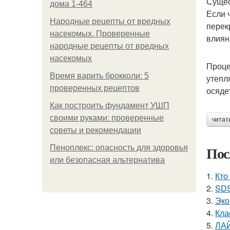
Сущес
дома 1-464
Если 
Народные рецепты от вредных
перек
насекомых. Проверенные
влиян
народные рецепты от вредных
насекомых
Проце
Время варить брокколи: 5
утепл
проверенных рецептов
осяде
Как построить фундамент УШП
своими руками: проверенные
читат
советы и рекомендации
Пос
Пеноплекс: опасность для здоровья
или безопасная альтернатива
1.
Кто
2.
SDS
3.
Эко
4.
Кла
5.
ЛА