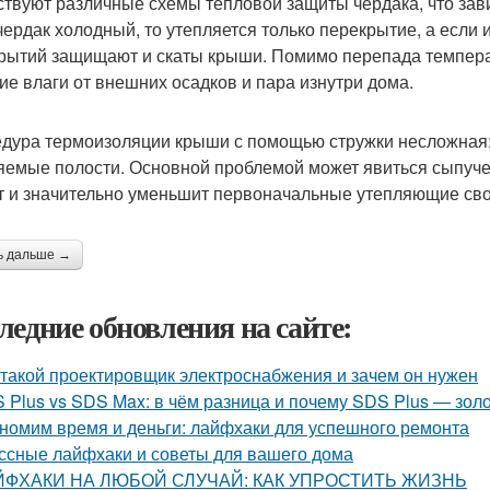
твуют различные схемы тепловой защиты чердака, что зави
чердак холодный, то утепляется только перекрытие, а если 
рытий защищают и скаты крыши. Помимо перепада температ
ие влаги от внешних осадков и пара изнутри дома.
дура термоизоляции крыши с помощью стружки несложная: 
яемые полости. Основной проблемой может явиться сыпуче
т и значительно уменьшит первоначальные утепляющие сво
ь дальше →
ледние обновления на сайте:
 такой проектировщик электроснабжения и зачем он нужен
 Plus vs SDS Max: в чём разница и почему SDS Plus — зол
номим время и деньги: лайфхаки для успешного ремонта
ссные лайфхаки и советы для вашего дома
ЙФХАКИ НА ЛЮБОЙ СЛУЧАЙ: КАК УПРОСТИТЬ ЖИЗНЬ