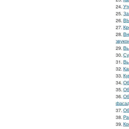
24.
Ут
25.
За
26.
ВЫ
27.
Кр
28.
Вн
звуко
29.
Вы
30.
Су
31.
Вы
32.
Ка
33.
Ку
34.
Об
35.
Об
36.
Об
фасад
37.
Об
38.
Ра
39.
Ко