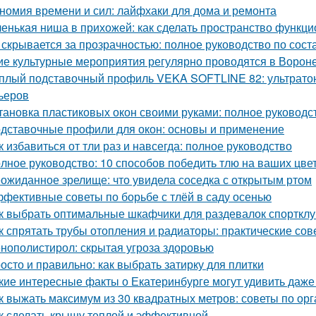
номия времени и сил: лайфхаки для дома и ремонта
енькая ниша в прихожей: как сделать пространство функц
 скрывается за прозрачностью: полное руководство по сост
ие культурные мероприятия регулярно проводятся в Ворон
плый подставочный профиль VEKA SOFTLINE 82: ультратон
ьеров
тановка пластиковых окон своими руками: полное руковод
дставочные профили для окон: основы и применение
к избавиться от тли раз и навсегда: полное руководство
лное руководство: 10 способов победить тлю на ваших цве
ожиданное зрелище: что увидела соседка с открытым ртом
фективные советы по борьбе с тлёй в саду осенью
к выбрать оптимальные шкафчики для раздевалок спорткл
к спрятать трубы отопления и радиаторы: практические сов
нополистирол: скрытая угроза здоровью
осто и правильно: как выбрать затирку для плитки
кие интересные факты о Екатеринбурге могут удивить даж
к выжать максимум из 30 квадратных метров: советы по ор
к сделать крышу теплой и эффективной