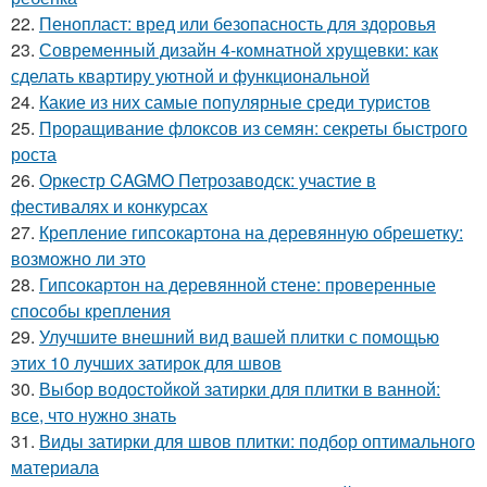
22.
Пенопласт: вред или безопасность для здоровья
23.
Современный дизайн 4-комнатной хрущевки: как
сделать квартиру уютной и функциональной
24.
Какие из них самые популярные среди туристов
25.
Проращивание флоксов из семян: секреты быстрого
роста
26.
Оркестр CAGMO Петрозаводск: участие в
фестивалях и конкурсах
27.
Крепление гипсокартона на деревянную обрешетку:
возможно ли это
28.
Гипсокартон на деревянной стене: проверенные
способы крепления
29.
Улучшите внешний вид вашей плитки с помощью
этих 10 лучших затирок для швов
30.
Выбор водостойкой затирки для плитки в ванной:
все, что нужно знать
31.
Виды затирки для швов плитки: подбор оптимального
материала