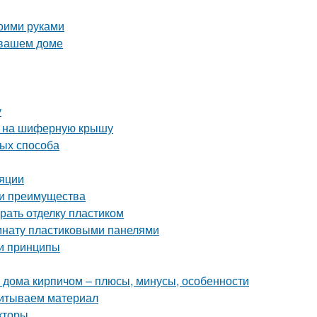
воими руками
 вашем доме
у
а на шиферную крышу
тых способа
ляции
 и преимущества
рать отделку пластиком
омнату пластиковыми панелями
 и принципы
 дома кирпичом – плюсы, минусы, особенности
читываем материал
кторы