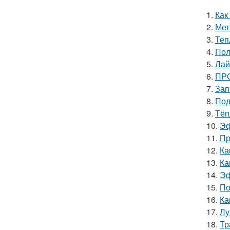
1.
Как
2.
Мет
3.
Теп
4.
Пол
5.
Лай
6.
ПРО
7.
Зап
8.
Под
9.
Тёп
10.
Эф
11.
Пр
12.
Ка
13.
Ка
14.
Эф
15.
По
16.
Ка
17.
Лу
18.
Тр