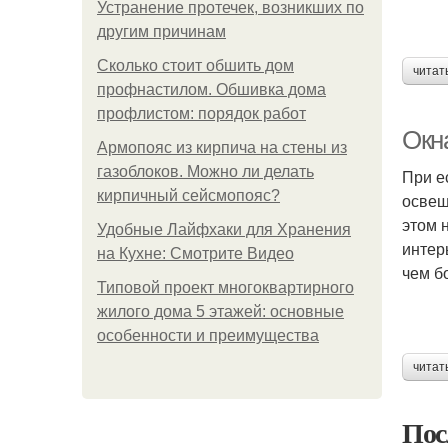
Устранение протечек, возникших по
другим причинам
Сколько стоит обшить дом
читат
профнастилом. Обшивка дома
профлистом: порядок работ
Окн
Армопояс из кирпича на стены из
газоблоков. Можно ли делать
При е
кирпичный сейсмопояс?
освещ
этом 
Удобные Лайфхаки для Хранения
интер
на Кухне: Смотрите Видео
чем б
Типовой проект многоквартирного
жилого дома 5 этажей: основные
особенности и преимущества
читат
Пос