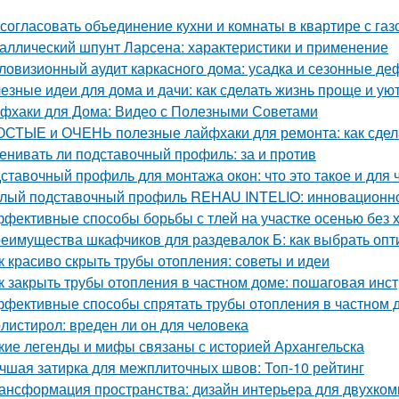
 согласовать объединение кухни и комнаты в квартире с газ
аллический шпунт Ларсена: характеристики и применение
ловизионный аудит каркасного дома: усадка и сезонные д
езные идеи для дома и дачи: как сделать жизнь проще и ую
фхаки для Дома: Видео с Полезными Советами
СТЫЕ и ОЧЕНЬ полезные лайфхаки для ремонта: как сдела
енивать ли подставочный профиль: за и против
ставочный профиль для монтажа окон: что это такое и для 
лый подставочный профиль REHAU INTELIO: инновационн
фективные способы борьбы с тлей на участке осенью без 
еимущества шкафчиков для раздевалок Б: как выбрать оп
к красиво скрыть трубы отопления: советы и идеи
к закрыть трубы отопления в частном доме: пошаговая инс
фективные способы спрятать трубы отопления в частном д
листирол: вреден ли он для человека
кие легенды и мифы связаны с историей Архангельска
чшая затирка для межплиточных швов: Топ-10 рейтинг
ансформация пространства: дизайн интерьера для двухко