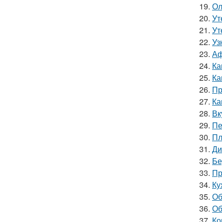
19.
Ол
20.
Ут
21.
Ут
22.
Уз
23.
Аф
24.
Ка
25.
Ка
26.
Пр
27.
Ка
28.
Вк
29.
Пе
30.
Пл
31.
Ди
32.
Бе
33.
Пр
34.
Ку
35.
Об
36.
Об
37.
Ко