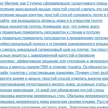
ег Митяев: как Ступино сформировало талантливого певца
епление мансардной крыши: простой способ сделать это с
епление крыши изнутри: простой способ сохранить тепло в
найте, как выращивать флоксы дома и в открытом грунте
иша концертов группы Анимация: все, что нужно знать
к правильно прикрепить гипсокартон к стенам и потолку
к правильно прикрепить гипсокартон к деревянному потолк
офессиональный подход к установке оцинкованного коньк
к сделать идеальный силиконовый шов на плитке: три прос
усные рецепты с замороженной капустой и брокколи
ноплекс: эффективное решение для утепления и звукоизо
юсы и минусы панели ПВХ в отделке туалета. Особенности
зайн туалетов с пластиковыми панелями. Почему стоит выб
регите время и деньги: простой способ отделать ванную к
оектирование пятиэтажного жилого дома: основные этапы
хонная революция: 10 идей для обновления пустой стены
лицовка кирпичом деревянных стен. Обкладка деревянного
лицовка деревянного дома кирпичом своими руками. Расс
нвекторное отопление частного дома. Электрические конве