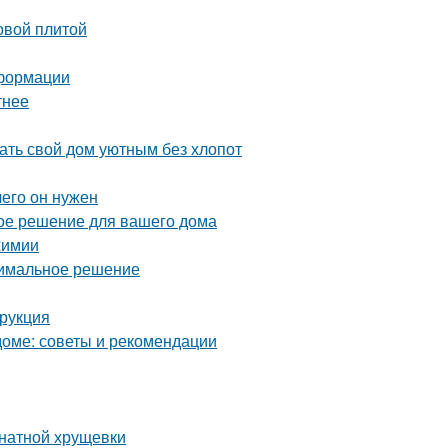
овой плитой
еформации
тнее
ть свой дом уютным без хлопот
чего он нужен
ое решение для вашего дома
химии
тимальное решение
трукция
оме: советы и рекомендации
мнатной хрущевки