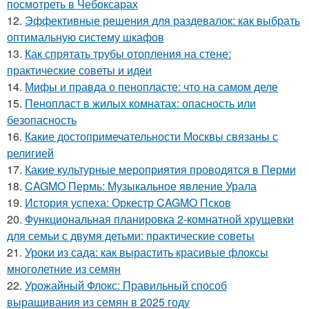
посмотреть в Чебоксарах
12.
Эффективные решения для раздевалок: как выбрать
оптимальную систему шкафов
13.
Как спрятать трубы отопления на стене:
практические советы и идеи
14.
Мифы и правда о пенопласте: что на самом деле
15.
Пенопласт в жилых комнатах: опасность или
безопасность
16.
Какие достопримечательности Москвы связаны с
религией
17.
Какие культурные мероприятия проводятся в Перми
18.
CAGMO Пермь: Музыкальное явление Урала
19.
История успеха: Оркестр CAGMO Псков
20.
Функциональная планировка 2-комнатной хрущевки
для семьи с двумя детьми: практические советы
21.
Уроки из сада: как вырастить красивые флоксы
многолетние из семян
22.
Урожайный Флокс: Правильный способ
выращивания из семян в 2025 году