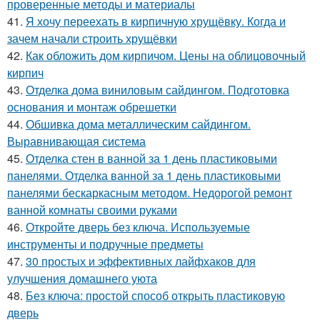
проверенные методы и материалы
41.
Я хочу переехать в кирпичную хрущёвку. Когда и
зачем начали строить хрущёвки
42.
Как обложить дом кирпичом. Цены на облицовочный
кирпич
43.
Отделка дома виниловым сайдингом. Подготовка
основания и монтаж обрешетки
44.
Обшивка дома металлическим сайдингом.
Выравнивающая система
45.
Отделка стен в ванной за 1 день пластиковыми
панелями. Отделка ванной за 1 день пластиковыми
панелями бескаркасным методом. Недорогой ремонт
ванной комнаты своими руками
46.
Откройте дверь без ключа. Используемые
инструменты и подручные предметы
47.
30 простых и эффективных лайфхаков для
улучшения домашнего уюта
48.
Без ключа: простой способ открыть пластиковую
дверь