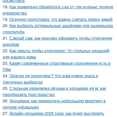
посмотреть
18.
Как правильно обработать сад от тли осенью: полное
руководство
19.
Осенняя подготовка: что важно сделать перед зимой
20.
Как выбрать оптимальные шкафчики для раздевалок
спортклуба
21.
Сделай сам: как красиво оформить трубы отопления
коробом
22.
Как скрыть трубы отопления: 10 стильных решений
для вашего дома
23.
Какие современные спортивные сооружения есть в
Уфе
24.
Опасен ли пеноплекс? Что вам нужно знать о
токсичных выбросах
25.
Стильная переделка двушки в хрущевке 44 м: как
преобразить пространство
26.
Хрущёвка: как превратить небольшую квартиру в
уютное гнёздышко
27.
Дизайн хрущевки 2025 года: как будет выглядеть