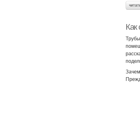
читат
Как
Трубы
помещ
расск
подел
Зачем
Прежд