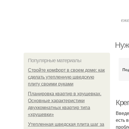
еже
Нуж
Популярные материалы
По
Стройте комфорт в своем доме: как
сделать утепленную шведскую
плиту своими руками
Планировка квартир в хрущевках.
Основные характеристики
Кре
двухкомнатных квартир типа
Введе
«хрущевки»
есть 
Утепленная шведская плита шаг за
пробл