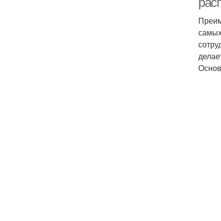
рас
Преим
самых
сотру
делае
Основ