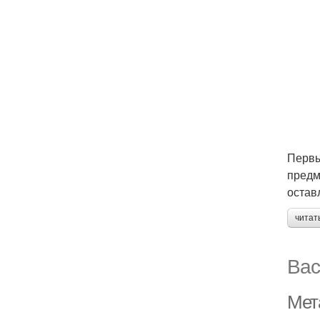
Первы
предм
остав
читат
Вас
Мет