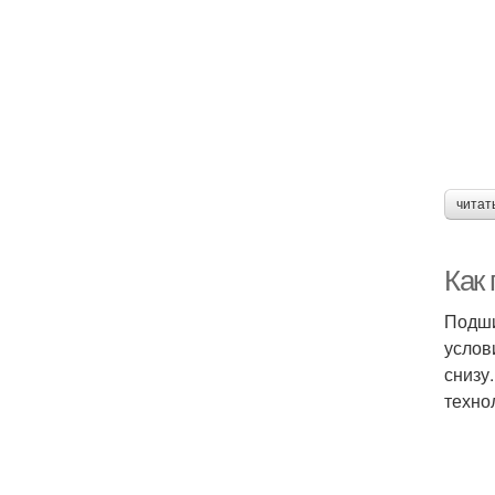
читат
Как
Подши
услов
снизу
техно