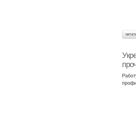
читат
Укр
про
Работ
профи