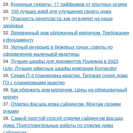
29.
Кухонные секреты: 17 лайфхаков от опытных хозяек
30.
100 лучших идей для улучшения своего дома
31.
Опасность пенопласта: как он влияет на наше
здоровье
32.
Деревянный дом обложенный кирпичом. Требования
к фундаменту
33.
Уютный интерьер в бежевых тонах: советы по
оформлению маленькой квартиры
34.
Лучшие шкафы для документов Надежда в 2023
году. Лучшие офисные шкафы компании Komandor
35.
Серия П-3 планировка квартир. Типовая серия дома
П3 с планировками квартир
36.
Как обложить дом кирпичом. Цены на облицовочный
кирпич
37.
Отделка фасада дома сайдингом. Монтаж своими
руками
38.
Самый простой способ отделки сайдингом фасада
дома. Подготовительные работы по отделке дома
сайдингом