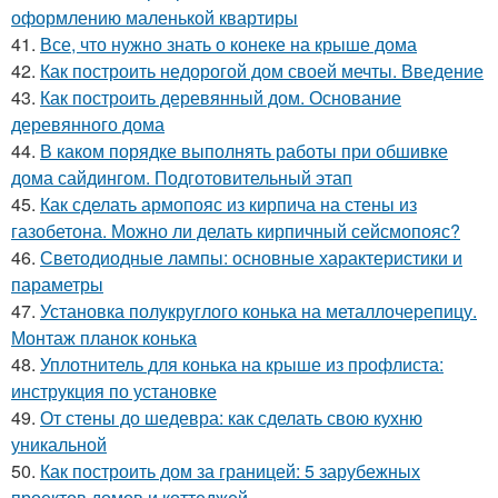
оформлению маленькой квартиры
41.
Все, что нужно знать о конеке на крыше дома
42.
Как построить недорогой дом своей мечты. Введение
43.
Как построить деревянный дом. Основание
деревянного дома
44.
В каком порядке выполнять работы при обшивке
дома сайдингом. Подготовительный этап
45.
Как сделать армопояс из кирпича на стены из
газобетона. Можно ли делать кирпичный сейсмопояс?
46.
Светодиодные лампы: основные характеристики и
параметры
47.
Установка полукруглого конька на металлочерепицу.
Монтаж планок конька
48.
Уплотнитель для конька на крыше из профлиста:
инструкция по установке
49.
От стены до шедевра: как сделать свою кухню
уникальной
50.
Как построить дом за границей: 5 зарубежных
проектов домов и коттеджей