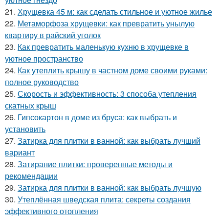
21.
Хрущевка 45 м: как сделать стильное и уютное жилье
22.
Метаморфоза хрущевки: как превратить унылую
квартиру в райский уголок
23.
Как превратить маленькую кухню в хрущевке в
уютное пространство
24.
Как утеплить крышу в частном доме своими руками:
полное руководство
25.
Скорость и эффективность: 3 способа утепления
скатных крыш
26.
Гипсокартон в доме из бруса: как выбрать и
установить
27.
Затирка для плитки в ванной: как выбрать лучший
вариант
28.
Затирание плитки: проверенные методы и
рекомендации
29.
Затирка для плитки в ванной: как выбрать лучшую
30.
Утеплённая шведская плита: секреты создания
эффективного отопления