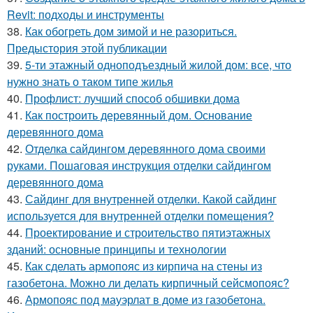
Revit: подходы и инструменты
38.
Как обогреть дом зимой и не разориться.
Предыстория этой публикации
39.
5-ти этажный одноподъездный жилой дом: все, что
нужно знать о таком типе жилья
40.
Профлист: лучший способ обшивки дома
41.
Как построить деревянный дом. Основание
деревянного дома
42.
Отделка сайдингом деревянного дома своими
руками. Пошаговая инструкция отделки сайдингом
деревянного дома
43.
Сайдинг для внутренней отделки. Какой сайдинг
используется для внутренней отделки помещения?
44.
Проектирование и строительство пятиэтажных
зданий: основные принципы и технологии
45.
Как сделать армопояс из кирпича на стены из
газобетона. Можно ли делать кирпичный сейсмопояс?
46.
Армопояс под мауэрлат в доме из газобетона.