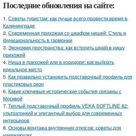
Последние обновления на сайте:
1.
Советы туристам: как лучше всего провести время в
Калининграде
2.
Современная прихожая со шкафом-нишей: Стиль и
функциональность в гармонии
3.
Экономия пространства: как встроить шкаф в нишу
прихожей
4.
Ниша в прихожей или в коридоре: как выбрать
идеальное место
5.
Как правильно установить подставочный профиль для
пластиковых окон
6.
Какие ключевые исторические события связаны с
Москвой
7.
Теплый подставочный профиль VEKA SOFTLINE 82:
ультратонкий и элегантный выбор для современных
интерьеров
8.
Основы монтажа внутренних откосов: советы для
начинающих