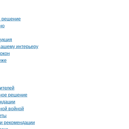
е решение
но
рукция
 вашему интерьеру
 окон
еже
дителей
ьное решение
ендации
нной войной
еты
 и рекомендации