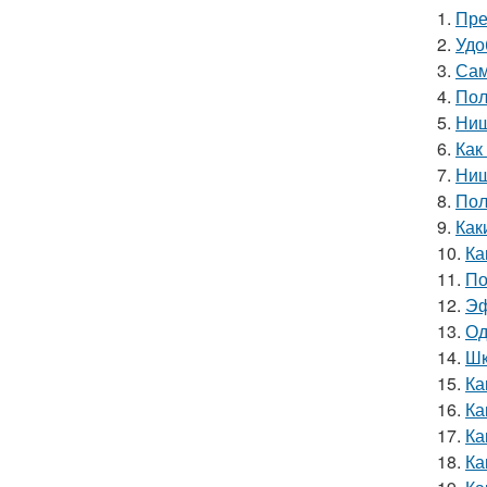
1.
Пре
2.
Удо
3.
Сам
4.
Пол
5.
Ниш
6.
Как
7.
Ниш
8.
Пол
9.
Как
10.
Ка
11.
По
12.
Эф
13.
Од
14.
Шк
15.
Ка
16.
Ка
17.
Ка
18.
Ка