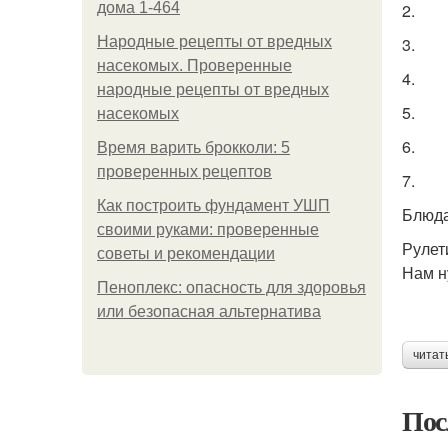
дома 1-464
2.
Народные рецепты от вредных
3.
насекомых. Проверенные
4.
народные рецепты от вредных
5.
насекомых
6.
Время варить брокколи: 5
проверенных рецептов
7.
Как построить фундамент УШП
Блюда
своими руками: проверенные
Рулет
советы и рекомендации
Нам н
Пеноплекс: опасность для здоровья
или безопасная альтернатива
читат
Пос