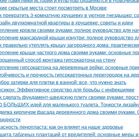
кие памятники истории и культуры охраняются в Новочерка
кие скрытые места стоит посмотреть в Москве
к превратить 3-комнатную хрущевку в уютное гнездышко: с
зайн двухкомнатной квартиры в хрущевке: советы и идеи
епление кровли своими руками: полное руководство для н
епление мансардной крыши изнутри: полное руководство 
к правильно утеплять крышу загородного дома: практическ
епление крыши частного дома своими руками: основные п
рощенный способ монтажа гипсокартона на стену
епление гипсокартона на деревянные рейки: основные при
тойчивость и прочность гипсокартонных перегородок на де
бор затирки для плитки в ванной: все, что нужно знать
ксикон: Эффективное средство для борьбы с инфекциями
к сделать фундамент-шведскую плиту своими руками: прост
0 БОЛЬШИХ идей для маленького туалета. Тонкости дизайн
делка кирпичом фасада деревянного дома своими руками. 
видности
асность пенопласта: как он влияет на наше здоровье
щита табачных плантаций от вредителей: основные меры 