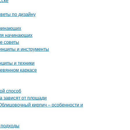
сске
оветы по дизайну
ачинающих
для начинающих
ие советы
ринципы и инструменты
нципы и техники
ревянном каркасе
ой способ
а зависят от площади
Облицовочный кирпич – особенности и
и подходы