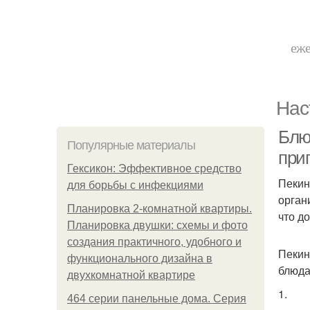
еже
Нас
Блюд
Популярные материалы
при
Гексикон: Эффективное средство
Пекин
для борьбы с инфекциями
органи
Планировка 2-комнатной квартиры.
что до
Планировка двушки: схемы и фото
создания практичного, удобного и
Пекин
функционального дизайна в
блюдах
двухкомнатной квартире
1.
464 серии панельные дома. Серия