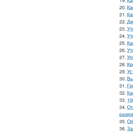
19.
Ка
20.
Ка
21.
Ка
22.
Ди
23.
Ут
24.
Ут
25.
Ка
26.
Ут
27.
Уп
28.
Кр
29.
Ус
30.
Вы
31.
Ге
32.
Ка
33.
10
34.
От
разно
35.
Оп
36.
За