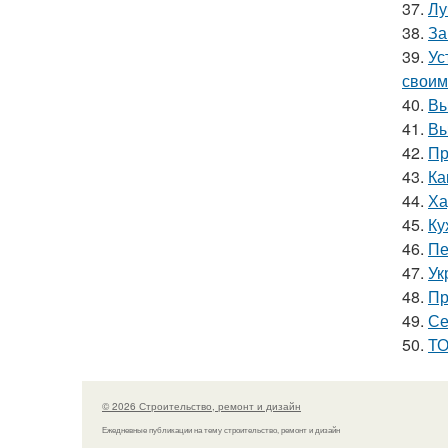
37.
Лу
38.
За
39.
Ус
своим
40.
Вы
41.
Вы
42.
Пр
43.
Ка
44.
Ха
45.
Ку
46.
Пе
47.
Ук
48.
Пр
49.
Се
50.
ТО
© 2026 Строительство, ремонт и дизайн
Ежедневные публикации на тему строительство, ремонт и дизайн