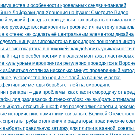
имущества и особенности кровельных сэндвич-панелей
бные Лайфхаки для Хранения на Кухне: Смотрите Видео
ый лучший фасад за свои деньги: как выбрать оптимально
ное руководство: как крепить профнастил на стену правиль
а в стене: как сделать её центральным элементом дизайна
 сделать нишу из гипсокартона в коридоре: пошаговая инст
и из гипсокартона в прихожей: как добавить уникальности
ный гид по особенностям и нюансам монтажа пластиковых
ие культурные мероприятия регулярно проводятся в Ворон
к избавиться от тли за несколько минут: проверенный метод
лное руководство по борьбе с тлей на вашем участке
фективные методы борьбы с тлей на смородине
ин препарат – два проблемы: как спасти смородину от вре
афы для раздевалок фитнес-клубов: как выбрать оптимал
к выбрать открытый шкаф для раздевалки: советы и реком
кие исторические памятники связаны с Великой Отечестве
к спрятать трубы отопления и радиаторы: практические сов
к выбрать правильную затирку для плитки в ванной: советы