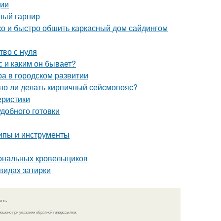
ции
ный гарнир
гко и быстро обшить каркасный дом сайдингом
тво с нуля
 и каким он бывает?
ра в городском развитии
жно ли делать кирпичный сейсмопояс?
еристики
добного готовки
ипы и инструменты
иональных кровельщиков
видах затирки
язь
решено при указании обратной гиперссылки.