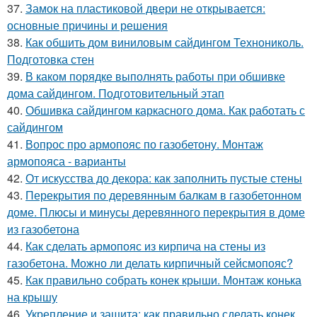
37.
Замок на пластиковой двери не открывается:
основные причины и решения
38.
Как обшить дом виниловым сайдингом Технониколь.
Подготовка стен
39.
В каком порядке выполнять работы при обшивке
дома сайдингом. Подготовительный этап
40.
Обшивка сайдингом каркасного дома. Как работать с
сайдингом
41.
Вопрос про армопояс по газобетону. Монтаж
армопояса - варианты
42.
От искусства до декора: как заполнить пустые стены
43.
Перекрытия по деревянным балкам в газобетонном
доме. Плюсы и минусы деревянного перекрытия в доме
из газобетона
44.
Как сделать армопояс из кирпича на стены из
газобетона. Можно ли делать кирпичный сейсмопояс?
45.
Как правильно собрать конек крыши. Монтаж конька
на крышу
46.
Укрепление и защита: как правильно сделать конек