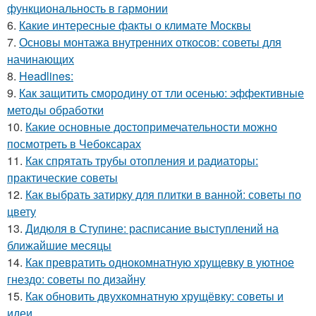
функциональность в гармонии
6.
Какие интересные факты о климате Москвы
7.
Основы монтажа внутренних откосов: советы для
начинающих
8.
Headlines:
9.
Как защитить смородину от тли осенью: эффективные
методы обработки
10.
Какие основные достопримечательности можно
посмотреть в Чебоксарах
11.
Как спрятать трубы отопления и радиаторы:
практические советы
12.
Как выбрать затирку для плитки в ванной: советы по
цвету
13.
Дидюля в Ступине: расписание выступлений на
ближайшие месяцы
14.
Как превратить однокомнатную хрущевку в уютное
гнездо: советы по дизайну
15.
Как обновить двухкомнатную хрущёвку: советы и
идеи