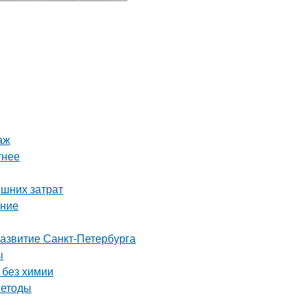
аж
тнее
ишних затрат
ение
развитие Санкт-Петербурга
ы
 без химии
методы