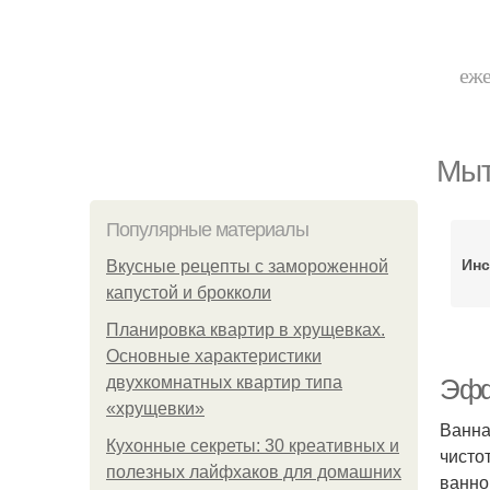
еже
Мыт
Популярные материалы
Инс
Вкусные рецепты с замороженной
капустой и брокколи
Планировка квартир в хрущевках.
Основные характеристики
двухкомнатных квартир типа
Эфф
«хрущевки»
Ванна
Кухонные секреты: 30 креативных и
чисто
полезных лайфхаков для домашних
ванно