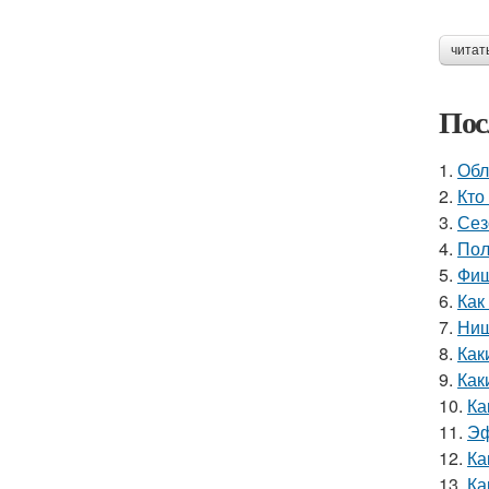
читат
Пос
1.
Обл
2.
Кто
3.
Сез
4.
Пол
5.
Фиш
6.
Как
7.
Ниш
8.
Как
9.
Как
10.
Ка
11.
Эф
12.
Ка
13.
Ка