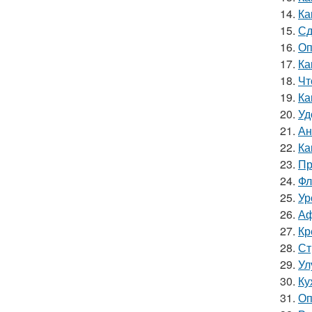
14.
Ка
15.
Сд
16.
Оп
17.
Ка
18.
Чт
19.
Ка
20.
Уд
21.
Ан
22.
Ка
23.
Пр
24.
Фл
25.
Ур
26.
Аф
27.
Кр
28.
Ст
29.
Ул
30.
Ку
31.
Оп