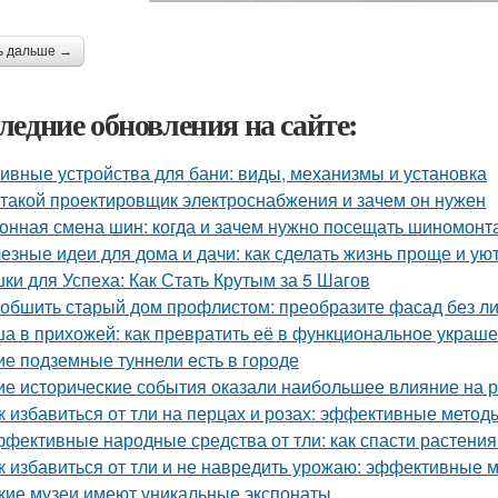
ь дальше →
ледние обновления на сайте:
ивные устройства для бани: виды, механизмы и установка
 такой проектировщик электроснабжения и зачем он нужен
онная смена шин: когда и зачем нужно посещать шиномонт
езные идеи для дома и дачи: как сделать жизнь проще и ую
ки для Успеха: Как Стать Крутым за 5 Шагов
 обшить старый дом профлистом: преобразите фасад без л
а в прихожей: как превратить её в функциональное украш
ие подземные туннели есть в городе
ие исторические события оказали наибольшее влияние на 
к избавиться от тли на перцах и розах: эффективные метод
фективные народные средства от тли: как спасти растения
к избавиться от тли и не навредить урожаю: эффективные 
кие музеи имеют уникальные экспонаты