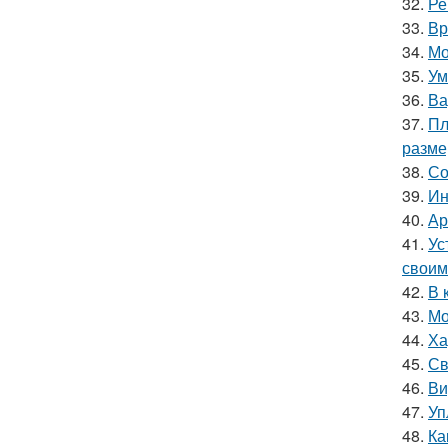
32.
Ре
33.
Вр
34.
Мо
35.
Ум
36.
Ва
37.
Пл
разм
38.
Со
39.
Ин
40.
Ар
41.
Ус
своим
42.
В 
43.
Мо
44.
Ха
45.
Св
46.
Ви
47.
Уп
48.
Ка