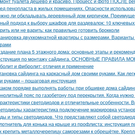
монт туалета дешево и красиво. Процесс и фото ПОСЛЕ р
ед пенопласта в жилых помещениях. Опасности использов
жно ли обкладывать деревянный дом кирпичом. Преимуще
ный подход к выбору шкафов для раздевалок: 10 ключевых
рить или не варить: как правильно готовить брокколи
анировка двухкомнатной квартиры с размерами. Варианты
ерами
здание плана 5 этажного дома: основные этапы и рекомен
струкция по монтажу сайдинга. ОСНОВНЫЕ ПРАВИЛА М
болит и фибролит: отличия и применение
тановка сайдинга на каркасный дом своими руками. Как ле
и руками – пошаговая инструкция
каком порядке выполнять работы при обшивке дома сайдин
нолитный пояс по газобетону под перекрытия. Когда нужно 
рактеристики светодиодов и отличительные особенности. 
етодиоды характеристика подключение маркировка установ
ды и типы светодиодов. Что представляют собой светодио
лотнитель для конька на крыше из профлиста: инструкция п
к крепить металлочерепицу саморезами к обрешётке. Креп