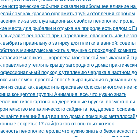
кие исторические события оказали наибольшее влияние на
елай сам: как красиво оформить трубы отопления коробом
асения из-за эксплуатационных свойств пенополистирола
кие места для рыбалки и отдыха на природе есть рядом с П
о выделяет пенопласт при нагревании: опасность или безо
к выбрать правильную затирку для плитки в ванной: советы
обство в минимуме: как жить в двушке с проходной комнато
астасия Высоцкая — королева московской музыкальной с
к правильно утеплять крышу загородного дома: практическ
офессиональный подход к утеплению чердака в частном д
оксы из семян: простой способ выращивания в домашних 
оки из сада: как вырастить красивые флоксы многолетние и
иша концертов группы Анимация: все, что нужно знать
епление гипсокартона на деревянные бруски: возможно ли 
роительство металлического сайдинга под дерево: основн
учшайте внешний вид вашего дома с помощью металлосай
хонные секреты: 17 лайфхаков от опытных хозяек
асность пенополистерола: что нужно знать о безопасности 