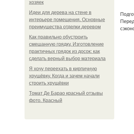
хозяек
Идеи для дерева на стене в
Подго
интерьере помещения. Основные
Перед
преимущества отделки деревом
сэкон
Как правильно обустроить
смешанную грядку. Изготовление
практичных грядок из досок: как
сделать верный выбор материала
Я хочу переехать в кирпичную
хрущёвку. Когда и зачем начали
строить хрущёвки
Томат Де Барао красный отзывы
фото. Красный