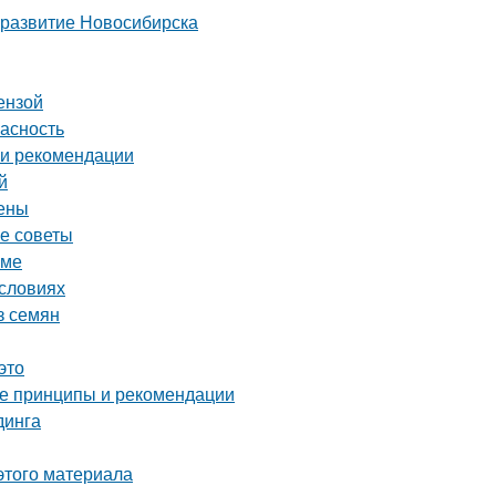
 развитие Новосибирска
ензой
пасность
 и рекомендации
й
цены
ие советы
оме
условиях
з семян
это
ые принципы и рекомендации
динга
этого материала