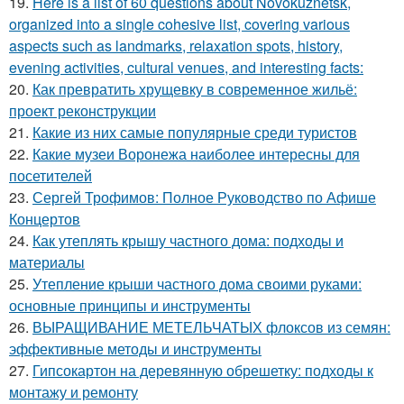
19.
Here is a list of 60 questions about Novokuznetsk,
organized into a single cohesive list, covering various
aspects such as landmarks, relaxation spots, history,
evening activities, cultural venues, and interesting facts:
20.
Как превратить хрущевку в современное жильё:
проект реконструкции
21.
Какие из них самые популярные среди туристов
22.
Какие музеи Воронежа наиболее интересны для
посетителей
23.
Сергей Трофимов: Полное Руководство по Афише
Концертов
24.
Как утеплять крышу частного дома: подходы и
материалы
25.
Утепление крыши частного дома своими руками:
основные принципы и инструменты
26.
ВЫРАЩИВАНИЕ МЕТЕЛЬЧАТЫХ флоксов из семян:
эффективные методы и инструменты
27.
Гипсокартон на деревянную обрешетку: подходы к
монтажу и ремонту