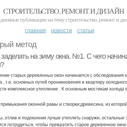
СТРОИТЕЛЬСТВО, РЕМОНТ И ДИЗАЙН
дневные публикации на тему строительство, ремонт и ди
главная
новости
статьи
рый метод
 заделать на зиму окна. №1. С чего начи
н?
ение старых деревянных окон начинается с обследования 
а , т.е. основных путей проникновения в квартиру холодног
сти комплексное утепление . К основным мостикам холода 
 примыкания оконной рамы и створки;древесина, из которой
.
ы, отлив и подоконник лучше утеплять снаружи, остальные 
тся потрудиться, чтобы превратить старое деревянное окн