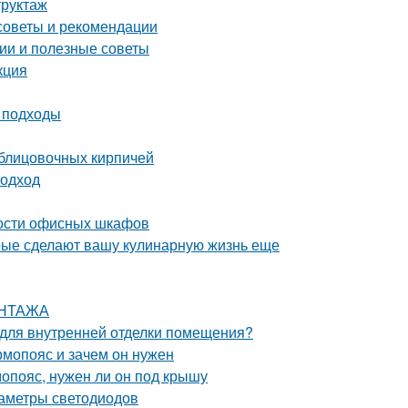
труктаж
советы и рекомендации
ии и полезные советы
кция
и подходы
блицовочных кирпичей
подход
ости офисных шкафов
орые сделают вашу кулинарную жизнь еще
ОНТАЖА
я для внутренней отделки помещения?
рмопояс и зачем он нужен
опояс, нужен ли он под крышу
раметры светодиодов