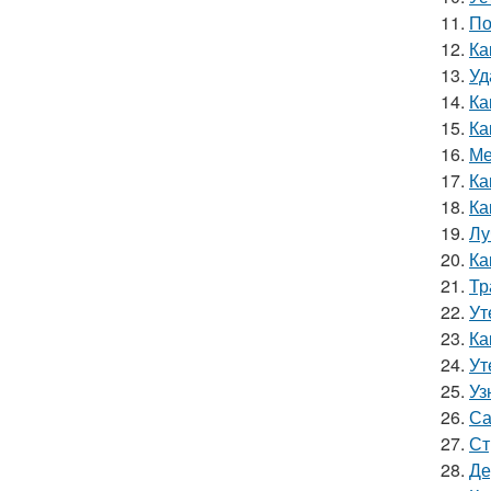
11.
По
12.
Ка
13.
Уд
14.
Ка
15.
Ка
16.
Ме
17.
Ка
18.
Ка
19.
Лу
20.
Ка
21.
Тр
22.
Ут
23.
Ка
24.
Ут
25.
Уз
26.
Са
27.
Ст
28.
Де