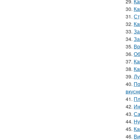
29.
Ка
30.
Ка
31.
Ст
32.
Ка
33.
За
34.
За
35.
Вр
36.
Об
37.
Ка
38.
Ка
39.
Лу
40.
По
вкусн
41.
Пл
42.
Ин
43.
Са
44.
Ну
45.
Ка
46.
Ви