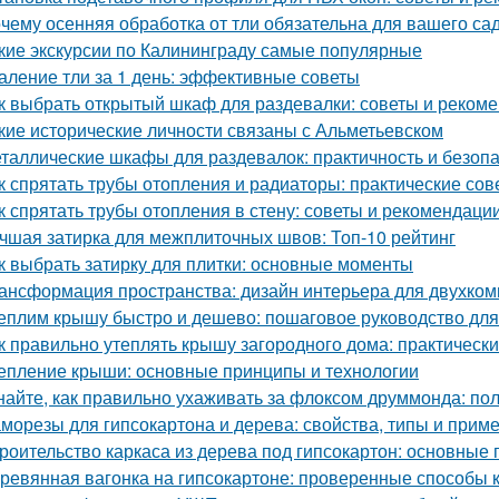
чему осенняя обработка от тли обязательна для вашего са
кие экскурсии по Калининграду самые популярные
аление тли за 1 день: эффективные советы
к выбрать открытый шкаф для раздевалки: советы и реком
кие исторические личности связаны с Альметьевском
таллические шкафы для раздевалок: практичность и безоп
к спрятать трубы отопления и радиаторы: практические сов
к спрятать трубы отопления в стену: советы и рекомендаци
чшая затирка для межплиточных швов: Топ-10 рейтинг
к выбрать затирку для плитки: основные моменты
ансформация пространства: дизайн интерьера для двухко
еплим крышу быстро и дешево: пошаговое руководство дл
к правильно утеплять крышу загородного дома: практическ
епление крыши: основные принципы и технологии
найте, как правильно ухаживать за флоксом друммонда: по
морезы для гипсокартона и дерева: свойства, типы и прим
роительство каркаса из дерева под гипсокартон: основные
ревянная вагонка на гипсокартоне: проверенные способы 