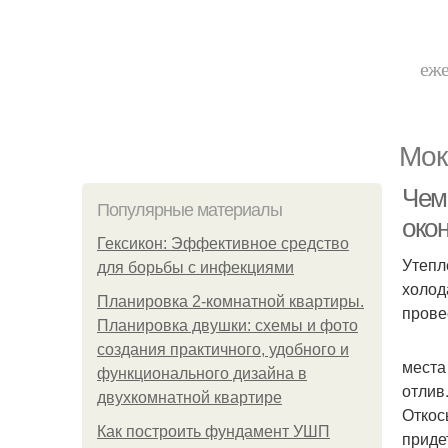
еже
Мок
Чем
Популярные материалы
око
Гексикон: Эффективное средство
Утепл
для борьбы с инфекциями
холод
Планировка 2-комнатной квартиры.
прове
Планировка двушки: схемы и фото
создания практичного, удобного и
места
функционального дизайна в
отлив
двухкомнатной квартире
Откос
Как построить фундамент УШП
приде