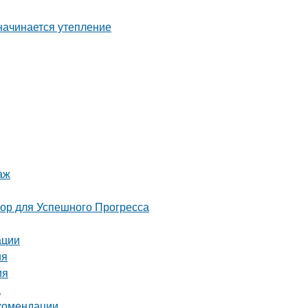
аж
 для Успешного Прогресса
ации
ия
ия
а
екомендации