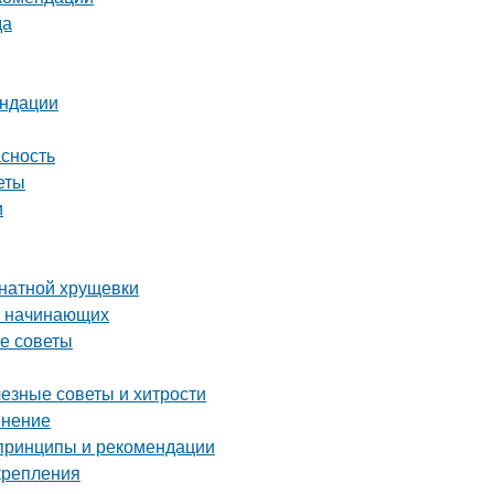
да
ендации
асность
еты
и
мнатной хрущевки
я начинающих
ие советы
лезные советы и хитрости
енение
 принципы и рекомендации
крепления