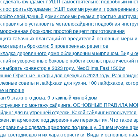
к сделать фундамент УШП самостоятельно: подробный инс
к построить фундамент УШП своими руками: проверенные 
ройте свой дачный домик своими руками: простые инструкц
к правильно установить металлосайдинг: подробная инстру
мороженная брокколи: простой рецепт приготовления
щита табачных плантаций от вредителей: основные меры 
емя варить брокколи: 5 проверенных рецептов
кладка деревянного дома облицовочным кирпичом. Виды о
к найти укороченные боковые побеги сосны: практический 
к выбрать конвектор в 2023 году. NeoClima Fast 1500w
чшие Офисные шкафы для одежды в 2023 году. Разновидн
лезные советы и лайфхаки для кухни. 100 лайфхаков, кот
ее и проще
ан 9 этажного дома. 9 этажный жилой дом
струкция по монтажу сайдинга. ОСНОВНЫЕ ПРАВИЛА М
йдинг для внутренней отделки. Какой сайдинг используетс
жен ли армопояс под деревянные перекрытия. Что такое а
к правильно сделать армопояс под крышу. Зачем нужен арм
ды светодиодов и их характеристики. Виды и основные па