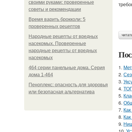
своими руками: проверенные
требо
советы и рекомендации
Время варить брокколи: 5
проверенных рецептов
читат
Народные рецепты от вредных
насекомых. Проверенные
народные рецепты от вредных
Пос
насекомых
1.
Мет
464 серии панельные дома. Серия
2.
Сез
дома 1-464
3.
Укс
Пеноплекс: опасность для здоровья
4.
ТОП
или безопасная альтернатива
5.
Кла
6.
Обш
7.
Как
8.
Как
9.
Ниш
10.
Ус