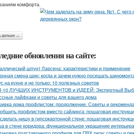
ваниям комфорта.
ь дальше →
ледние обновления на сайте:
аллический шпунт Ларсена: характеристики и применение
онная смена шин: когда и зачем нужно посещать шиномонт
ус на кухне и не только: 10 полезных советов
-10 ЛУЧШИХ ИНСТРУМЕНТОВ и ИДЕЕЙ: Экспертный Выбор
ссные лайфхаки и советы для вашего дома
ивка дома профлистом: продолжение. Советы и рекоменд
 обшить профлистом вместо сайдинга: пошаговая инструкц
 сделать нишу в гипсокартонной стене: пошаговая инструкц
а в стене коридора: функциональное украшение интерьер
тановка подставочного профиля для ПВХ окон: советы и р