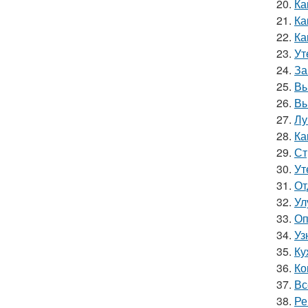
20.
Ка
21.
Ка
22.
Ка
23.
Ут
24.
За
25.
Вы
26.
Вы
27.
Лу
28.
Ка
29.
Ст
30.
Ут
31.
От
32.
Ул
33.
Оп
34.
Уз
35.
Ку
36.
Ко
37.
Вс
38.
Ре