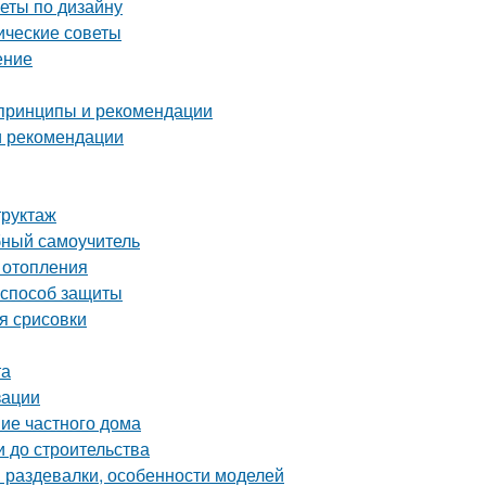
веты по дизайну
ические советы
ение
 принципы и рекомендации
 и рекомендации
труктаж
бный самоучитель
 отопления
 способ защиты
я срисовки
та
зации
ние частного дома
и до строительства
 раздевалки, особенности моделей