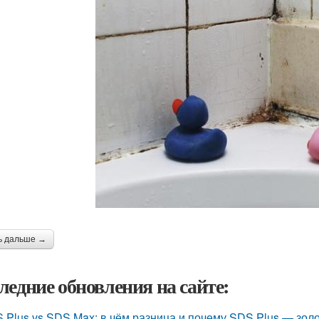
ь дальше →
ледние обновления на сайте:
 Plus vs SDS Max: в чём разница и почему SDS Plus — зол