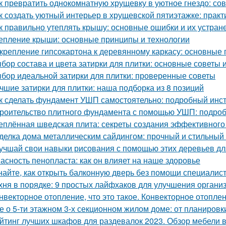
к превратить однокомнатную хрущевку в уютное гнездо: со
к создать уютный интерьер в хрущевской пятиэтажке: практ
к правильно утеплять крышу: основные ошибки и их устран
епление крыши: основные принципы и технологии
крепление гипсокартона к деревянному каркасу: основные
бор состава и цвета затирки для плитки: основные советы
бор идеальной затирки для плитки: проверенные советы
чшие затирки для плитки: наша подборка из 8 позиций
к сделать фундамент УШП самостоятельно: подробный инс
роительство плитного фундамента с помощью УШП: подро
еплённая шведская плита: секреты создания эффективного
делка дома металлическим сайдингом: прочный и стильный
учшай свои навыки рисования с помощью этих деревьев дл
асность пенопласта: как он влияет на наше здоровье
найте, как открыть балконную дверь без помощи специалис
хня в порядке: 9 простых лайфхаков для улучшения органи
нвекторное отопление, что это такое. Конвекторное отопле
е о 5-ти этажном 3-х секционном жилом доме: от планировк
йтинг лучших шкафов для раздевалок 2023. Обзор мебели в