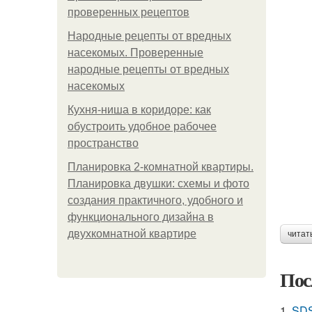
проверенных рецептов
Народные рецепты от вредных
насекомых. Проверенные
народные рецепты от вредных
насекомых
Кухня-ниша в коридоре: как
обустроить удобное рабочее
пространство
Планировка 2-комнатной квартиры.
Планировка двушки: схемы и фото
создания практичного, удобного и
функционального дизайна в
двухкомнатной квартире
читат
Пос
1.
SDS