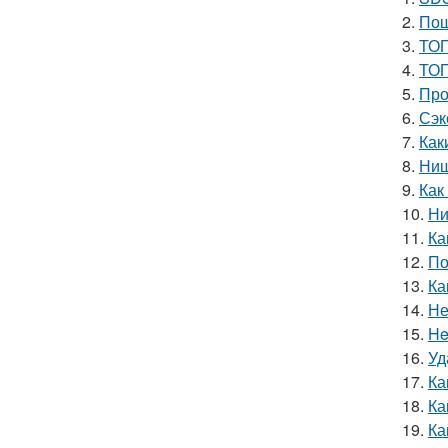
2.
Пош
3.
ТОП
4.
ТОП
5.
Про
6.
Сэк
7.
Как
8.
Ниш
9.
Как
10.
Ни
11.
Ка
12.
По
13.
Ка
14.
Не
15.
He
16.
Уд
17.
Ка
18.
Ка
19.
Ка