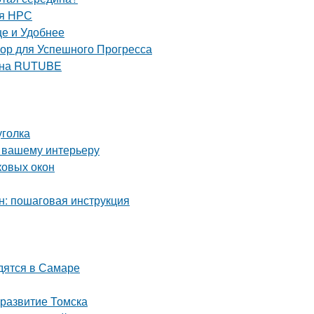
ля НРС
е и Удобнее
 для Успешного Прогресса
е на RUTUBE
уголка
и вашему интерьеру
ковых окон
н: пошаговая инструкция
дятся в Самаре
 развитие Томска