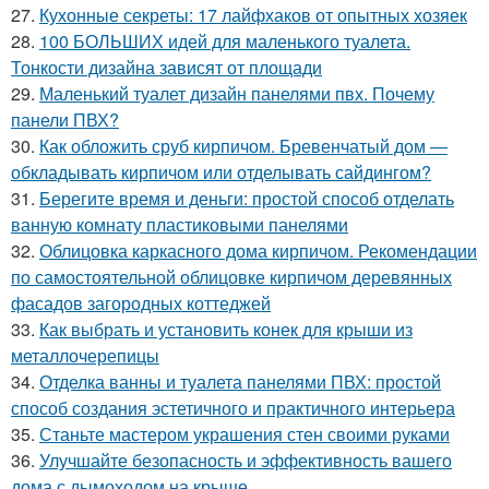
27.
Кухонные секреты: 17 лайфхаков от опытных хозяек
28.
100 БОЛЬШИХ идей для маленького туалета.
Тонкости дизайна зависят от площади
29.
Маленький туалет дизайн панелями пвх. Почему
панели ПВХ?
30.
Как обложить сруб кирпичом. Бревенчатый дом —
обкладывать кирпичом или отделывать сайдингом?
31.
Берегите время и деньги: простой способ отделать
ванную комнату пластиковыми панелями
32.
Облицовка каркасного дома кирпичом. Рекомендации
по самостоятельной облицовке кирпичом деревянных
фасадов загородных коттеджей
33.
Как выбрать и установить конек для крыши из
металлочерепицы
34.
Отделка ванны и туалета панелями ПВХ: простой
способ создания эстетичного и практичного интерьера
35.
Станьте мастером украшения стен своими руками
36.
Улучшайте безопасность и эффективность вашего
дома с дымоходом на крыше