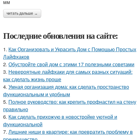
мм
читать дальше →
Последние обновления на сайте:
1.
Как Организовать и Украсить Дом с Помощью Простых
Лайфхаков
2.
Обустройте свой дом с этими 17 полезными советами
3.
Невероятные лайфхаки для самых разных ситуаций:
как сделать жизнь проще
4.
Умная организация дома: как сделать пространство
функциональным и удобным
5.
Полное руководство: как крепить профнастил на стену
правильно
6.
Как сделать прихожую в новостройке уютной и
функциональной
7.
Лишние ниши в квартире: как превратить проблему в
преимущество