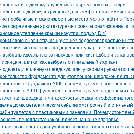
к превратить двушку-хрущевку в современную квартиру
к обставить двушку в хрущевке для комфортной семейной 
кие необычные и малоизвестные места можно найти в Пер
кие современные архитектурные проекты реализованы в г
ономное утепление крыши изнутри: подход DIY
роим свою обрешетку из бруса без подвесов: простые инст
репление гипсокартона на деревянном каркасе: простой сп
к выбрать идеальную затирку для плитки: подбор и установ
тирки для плитки: как выбрать оптимальный вариант
к сделать утепленную шведскую плиту своими руками поша
роительство фундамента для утеплённой шведской плиты: 
к построить фундамент УШП своими руками: проверенные 
к построить УШП фундамент своими руками: подробный са
еплённая шведская плита: секреты создания эффективного
делка дома металлическим сайдингом: прочный и стильный
зайн туалетов с пластиковыми панелями. Почему стоит выб
асность пенопласта: как он влияет на наше здоровье
 полезных советов для удобного и эффективного использов
лицовка каркасного дома кирпичом. Рекомендации по само