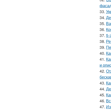
фасад
33.
Ук
34.
Де
35.
Ва
36.
Ко
37.
5-
38.
Ре
39.
Пе
40.
Ка
41.
Ка
и опи
42.
От
беска
43.
Ка
44.
Де
45.
Ка
46.
Вс
47.
Из