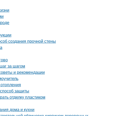
жизни
ми
ороде
рукции
особ создания прочной стены
ка
гово
шаг за шагом
советы и рекомендации
моучитель
 отопления
 способ защиты
рать отделку пластиком
ания дома и кухни
стоятельной облицовке кирпичом деревянных