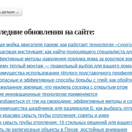
ь дальше →
ледние обновления на сайте:
ая мойка двигателя паром: как работает технология «сухог
аговая инструкция: как найти подходящего специалиста д
ективные методы наведения порядка дома за короткое вр
ему теплый монтаж — правильный выбор для вашего дома
имущества использования тёплого подставочного профиля
опасные и эффективные способы борьбы с тлей: как обойти
жиданное зрелище: что увидела соседка с открытым ртом
ие инновационные технологии применяются
 избавиться от тли на смородине: эффективные методы и с
еимущества шкафчиков для раздевалок Б: как выбрать оп
к красиво скрыть трубы отопления: советы и идеи
к скрыть трубы отопления: 10 стильных решений для вашег
ть ли религиозные объекты в Пензе, достойные внимания