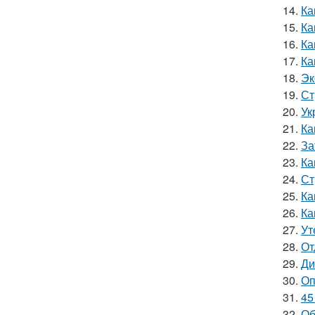
14.
Ка
15.
Ка
16.
Ка
17.
Ка
18.
Эк
19.
Ст
20.
Ук
21.
Ка
22.
За
23.
Ка
24.
Ст
25.
Ка
26.
Ка
27.
Ут
28.
От
29.
Ди
30.
Оп
31.
45
32.
Об