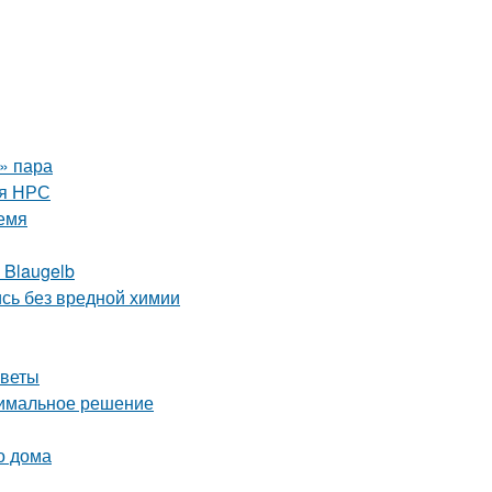
о» пара
ля НРС
емя
 Blaugelb
сь без вредной химии
оветы
тимальное решение
о дома