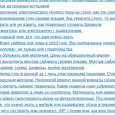
ов загородных коттеджей
репление электрического теплого пола на стену: как это сд
корирование стен своими руками. Как украсить стену: 15 ид
рить или не варить: как правильно готовить брокколи
нвекторы или электрокотел с радиаторами.
этажный дом: все, что вам нужно знать
йтинг сейфов для дома в 2023 году. Востребованные прои
ноплекс: не только для строительства
к обложить дом кирпичом. Цены на облицовочный кирпич
к выполнить монтаж сайдинга своими руками. Монтаж сайди
санием, схемы, размеры, выбор материалов
делка стен в ванной за 1 день пластиковыми панелями. От
ркасным методом. Недорогой ремонт ванной комнаты свои
к крепить сайдинг правильно. Какие правила надо соблюдат
лаем армопояс в доме из газобетона. Материалы для арми
к ровно смонтировать конек на металлочерепице. Последов
е, что нужно знать о мебели для раздевалки: обзор и реком
 чего построить дом недорого. SIP: строим дом, как констру