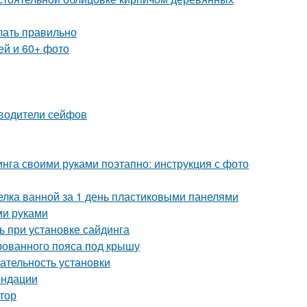
елать правильно
ей и 60+ фото
зводители сейфов
нга своими руками поэтапно: инструкция с фото
делка ванной за 1 день пластиковыми панелями
ми руками
ь при установке сайдинга
рованного пояса под крышу
ательность установки
ендации
ктор