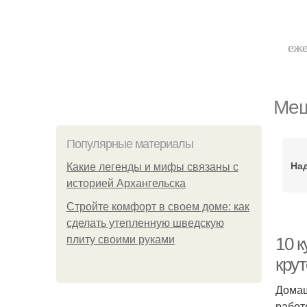
еже
Меш
Популярные материалы
Над
Какие легенды и мифы связаны с
историей Архангельска
Стройте комфорт в своем доме: как
сделать утепленную шведскую
плиту своими руками
10 к
кру
Домаш
работ