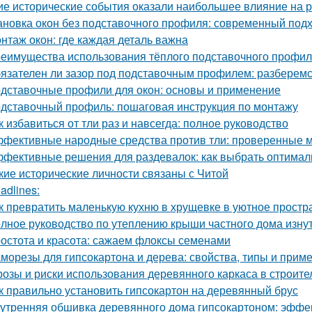
ие исторические события оказали наибольшее влияние на 
ановка окон без подставочного профиля: современный под
нтаж окон: где каждая деталь важна
еимущества использования тёплого подставочного профил
язателен ли зазор под подставочным профилем: разберемс
дставочные профили для окон: основы и применение
дставочный профиль: пошаговая инструкция по монтажу
к избавиться от тли раз и навсегда: полное руководство
фективные народные средства против тли: проверенные 
фективные решения для раздевалок: как выбрать оптима
кие исторические личности связаны с Читой
adlines:
к превратить маленькую кухню в хрущевке в уютное простр
лное руководство по утеплению крыши частного дома изну
остота и красота: сажаем флоксы семенами
морезы для гипсокартона и дерева: свойства, типы и прим
розы и риски использования деревянного каркаса в строите
к правильно установить гипсокартон на деревянный брус
утренняя обшивка деревянного дома гипсокартоном: эффе