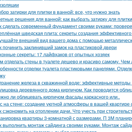
изоляции
бор затирки для плитки в ванной: все, что нужно знать
етные решения для ванной: как выбрать затирку для плитк
к сделать современный фундамент своими руками: провер
еплённая шведская плита: секреты создания эффективного
учшайте внешний вид вашего дома с помощью металлическ
к починить заклинивший замок на пластиковой двери
хонные секреты: 17 лайфхаков от опытных хозяек
м отделать стены в туалете дешево и красиво самому. Чем 
обенности отделки туалета пластиковыми панелями. Отделк
жу
транение железа в скважинной воде: эффективные методы
лицовка деревянного дома кирпичом. Как проводится обли
жно ли облицевать кирпичом фасады каркасного или..
с на стене: создание уютной атмосферы в вашей квартире
к сэкономить на отоплении дачи. Что учесть при строительс
анировка квартиры 3-комнатной с размерами. П 3М планир
к выполнить монтаж сайдинга своими руками. Монтаж сайди