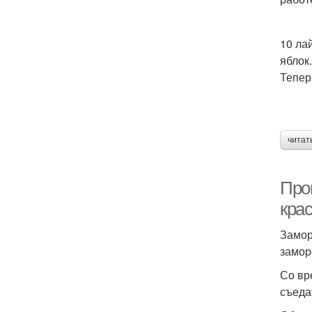
10 ла
яблок
Тепер
читат
Про
крас
Замор
замор
Со вр
съеда