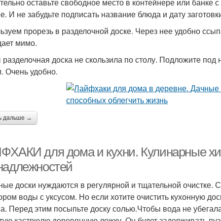
тельно оставьте свободное место в контейнере или банке с
е. И не забудьте подписать название блюда и дату заготовк
ьзуем прорезь в разделочной доске. Через нее удобно ссып
дает мимо.
 разделочная доска не скользила по столу. Подложите под 
. Очень удобно.
ь дальше →
ФХАКИ для дома и кухни. Кулинарные хи
надлежностей
ные доски нуждаются в регулярной и тщательной очистке. С
ором воды с уксусом. Но если хотите очистить кухонную до
а. Перед этим посыпьте доску солью.Чтобы вода не убегала
тую кастрюлю деревянную ложку. Он будет задерживать пуз