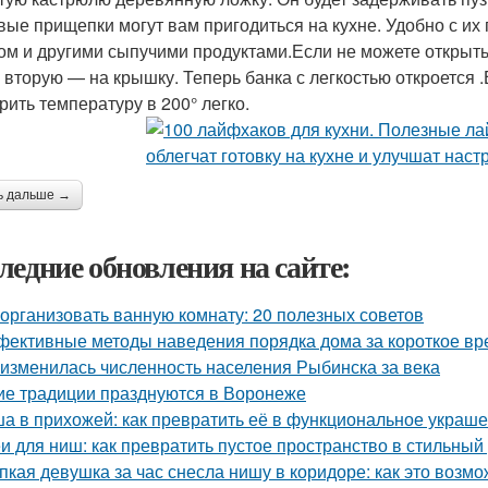
вые прищепки могут вам пригодиться на кухне. Удобно с их
ом и другими сыпучими продуктами.Если не можете открыть 
, вторую — на крышку. Теперь банка с легкостью откроется .
рить температуру в 200° легко.
ь дальше →
ледние обновления на сайте:
 организовать ванную комнату: 20 полезных советов
ективные методы наведения порядка дома за короткое вр
 изменилась численность населения Рыбинска за века
ие традиции празднуются в Воронеже
а в прихожей: как превратить её в функциональное украш
и для ниш: как превратить пустое пространство в стильный
пкая девушка за час снесла нишу в коридоре: как это возм