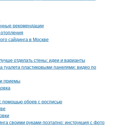
и
енные рекомендации
 отопления
ого сайдинга в Москве
лучше отделать стены: идеи и варианты
а туалета пластиковыми панелями: видео по
 и приемы
цовка
 с помощью обоев с росписью
тве
овки
нга своими руками поэтапно: инструкция с фото