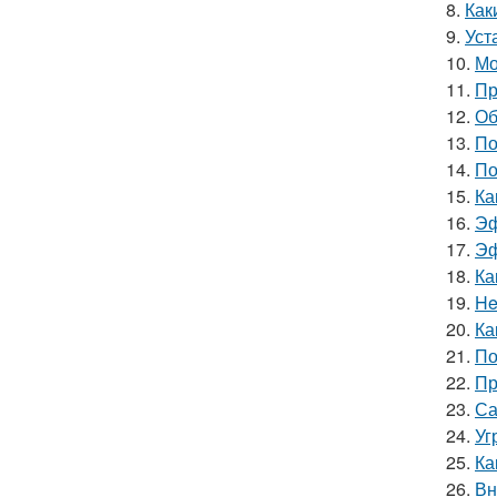
8.
Как
9.
Уст
10.
Мо
11.
Пр
12.
Об
13.
По
14.
По
15.
Ка
16.
Эф
17.
Эф
18.
Ка
19.
He
20.
Ка
21.
По
22.
Пр
23.
Са
24.
Уг
25.
Ка
26.
Вн