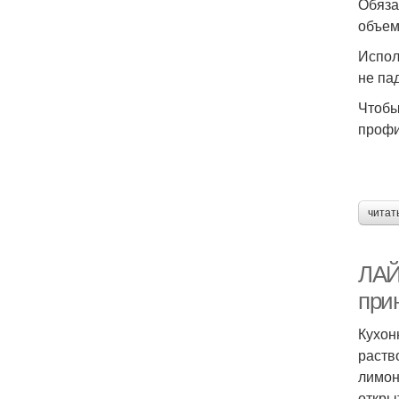
Обяза
объем
Испол
не па
Чтобы
профи
читат
ЛАЙ
при
Кухон
раств
лимон
откры