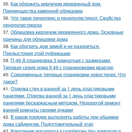
35.
Как обложить кирпичом деревянный дом.
Преимущества каменной облицовки
36.
Что такое пеноплекс и пенополистирол. Свойства
пенополистирола
37.
Облицовка кирпичом деревянного дома. Основные
причины для облицовки дома
38.
Как обогреть дом зимой и не разориться.
Предыстория этой публикации
39.
П-49 Д планировка 3 комнатная с размерами.
Типовая серия дома II-49 с планировками квартир
40.
Современные типовые планировки новостроек. Что
такое?
41.
Отделка стен в ванной за 1 день пластиковыми
панелями. Отделка ванной за 1 день пластиковыми
панелями бескаркасным методом. Недорогой ремонт
ванной комнаты своими руками
42.
В каком порядке выполнять работы при обшивке
дома сайдингом. Подготовительный этап
43.
Крепление мауэрлата к газобетону без армопояса.