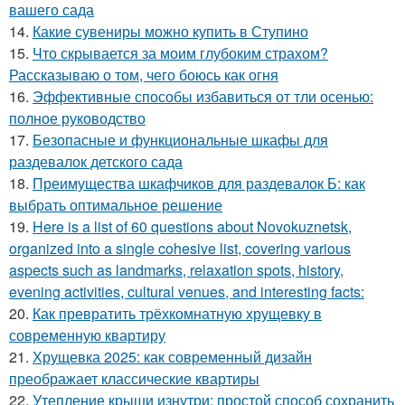
вашего сада
14.
Какие сувениры можно купить в Ступино
15.
Что скрывается за моим глубоким страхом?
Рассказываю о том, чего боюсь как огня
16.
Эффективные способы избавиться от тли осенью:
полное руководство
17.
Безопасные и функциональные шкафы для
раздевалок детского сада
18.
Преимущества шкафчиков для раздевалок Б: как
выбрать оптимальное решение
19.
Here is a list of 60 questions about Novokuznetsk,
organized into a single cohesive list, covering various
aspects such as landmarks, relaxation spots, history,
evening activities, cultural venues, and interesting facts:
20.
Как превратить трёхкомнатную хрущевку в
современную квартиру
21.
Хрущевка 2025: как современный дизайн
преображает классические квартиры
22.
Утепление крыши изнутри: простой способ сохранить