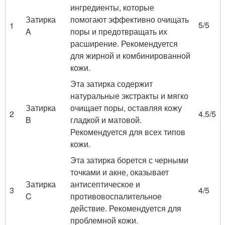
ингредиенты, которые
Затирка
помогают эффективно очищать
5/5
1
A
поры и предотвращать их
расширение. Рекомендуется
для жирной и комбинированной
кожи.
Эта затирка содержит
натуральные экстракты и мягко
Затирка
очищает поры, оставляя кожу
2
4.5/5
B
гладкой и матовой.
Рекомендуется для всех типов
кожи.
Эта затирка борется с черными
точками и акне, оказывает
Затирка
антисептическое и
3
4/5
C
противовоспалительное
действие. Рекомендуется для
проблемной кожи.