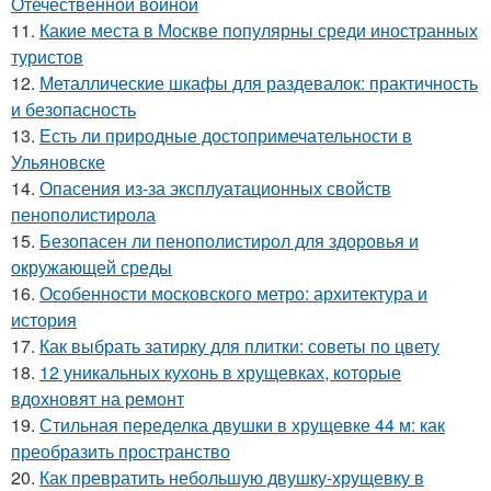
Отечественной войной
11.
Какие места в Москве популярны среди иностранных
туристов
12.
Металлические шкафы для раздевалок: практичность
и безопасность
13.
Есть ли природные достопримечательности в
Ульяновске
14.
Опасения из-за эксплуатационных свойств
пенополистирола
15.
Безопасен ли пенополистирол для здоровья и
окружающей среды
16.
Особенности московского метро: архитектура и
история
17.
Как выбрать затирку для плитки: советы по цвету
18.
12 уникальных кухонь в хрущевках, которые
вдохновят на ремонт
19.
Стильная переделка двушки в хрущевке 44 м: как
преобразить пространство
20.
Как превратить небольшую двушку-хрущевку в