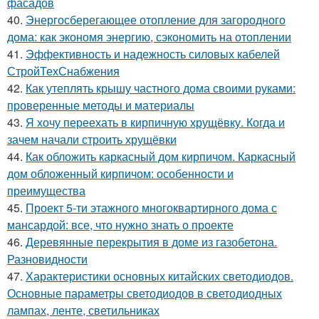
фасадов
40.
Энергосберегающее отопление для загородного
дома: как экономя энергию, сэкономить на отоплении
41.
Эффективность и надежность силовых кабелей
СтройТехСнабжения
42.
Как утеплять крышу частного дома своими руками:
проверенные методы и материалы
43.
Я хочу переехать в кирпичную хрущёвку. Когда и
зачем начали строить хрущёвки
44.
Как обложить каркасный дом кирпичом. Каркасный
дом обложенный кирпичом: особенности и
преимущества
45.
Проект 5-ти этажного многоквартирного дома с
мансардой: все, что нужно знать о проекте
46.
Деревянные перекрытия в доме из газобетона.
Разновидности
47.
Характеристики основных китайских светодиодов.
Основные параметры светодиодов в светодиодных
лампах, ленте, светильниках