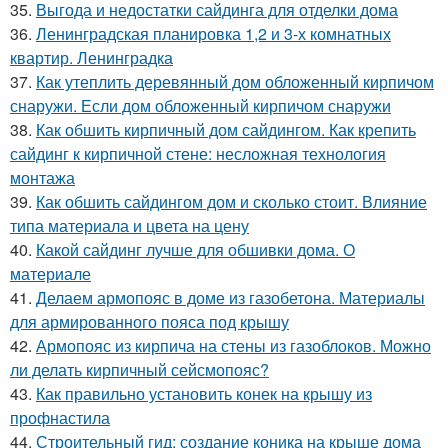
35.
Выгода и недостатки сайдинга для отделки дома
36.
Ленинградская планировка 1,2 и 3-х комнатных
квартир. Ленинградка
37.
Как утеплить деревянный дом обложенный кирпичом
снаружи. Если дом обложенный кирпичом снаружи
38.
Как обшить кирпичный дом сайдингом. Как крепить
сайдинг к кирпичной стене: несложная технология
монтажа
39.
Как обшить сайдингом дом и сколько стоит. Влияние
типа материала и цвета на цену
40.
Какой сайдинг лучше для обшивки дома. О
материале
41.
Делаем армопояс в доме из газобетона. Материалы
для армированного пояса под крышу
42.
Армопояс из кирпича на стены из газоблоков. Можно
ли делать кирпичный сейсмопояс?
43.
Как правильно установить конек на крышу из
профнастила
44.
Строительный гид: создание коника на крыше дома