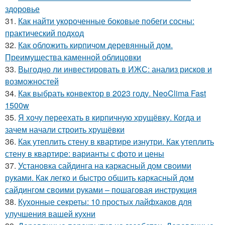
здоровье
31.
Как найти укороченные боковые побеги сосны:
практический подход
32.
Как обложить кирпичом деревянный дом.
Преимущества каменной облицовки
33.
Выгодно ли инвестировать в ИЖС: анализ рисков и
возможностей
34.
Как выбрать конвектор в 2023 году. NeoClima Fast
1500w
35.
Я хочу переехать в кирпичную хрущёвку. Когда и
зачем начали строить хрущёвки
36.
Как утеплить стену в квартире изнутри. Как утеплить
стену в квартире: варианты с фото и цены
37.
Установка сайдинга на каркасный дом своими
руками. Как легко и быстро обшить каркасный дом
сайдингом своими руками – пошаговая инструкция
38.
Кухонные секреты: 10 простых лайфхаков для
улучшения вашей кухни