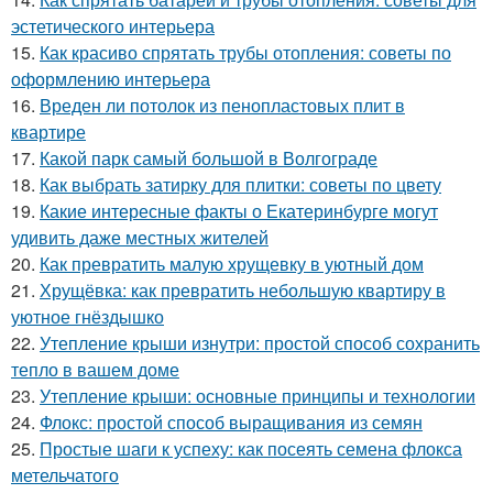
эстетического интерьера
15.
Как красиво спрятать трубы отопления: советы по
оформлению интерьера
16.
Вреден ли потолок из пенопластовых плит в
квартире
17.
Какой парк самый большой в Волгограде
18.
Как выбрать затирку для плитки: советы по цвету
19.
Какие интересные факты о Екатеринбурге могут
удивить даже местных жителей
20.
Как превратить малую хрущевку в уютный дом
21.
Хрущёвка: как превратить небольшую квартиру в
уютное гнёздышко
22.
Утепление крыши изнутри: простой способ сохранить
тепло в вашем доме
23.
Утепление крыши: основные принципы и технологии
24.
Флокс: простой способ выращивания из семян
25.
Простые шаги к успеху: как посеять семена флокса
метельчатого