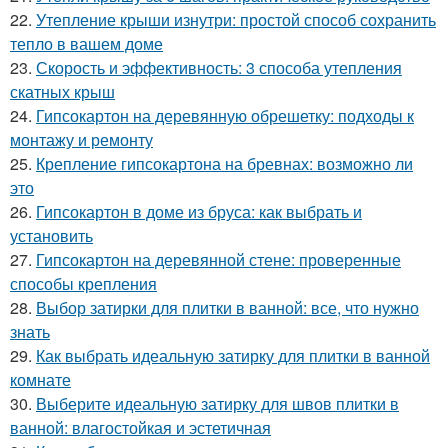
22.
Утепление крыши изнутри: простой способ сохранить
тепло в вашем доме
23.
Скорость и эффективность: 3 способа утепления
скатных крыш
24.
Гипсокартон на деревянную обрешетку: подходы к
монтажу и ремонту
25.
Крепление гипсокартона на бревнах: возможно ли
это
26.
Гипсокартон в доме из бруса: как выбрать и
установить
27.
Гипсокартон на деревянной стене: проверенные
способы крепления
28.
Выбор затирки для плитки в ванной: все, что нужно
знать
29.
Как выбрать идеальную затирку для плитки в ванной
комнате
30.
Выберите идеальную затирку для швов плитки в
ванной: влагостойкая и эстетичная