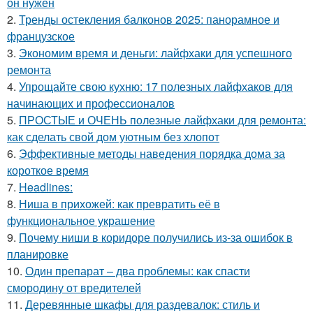
он нужен
2.
Тренды остекления балконов 2025: панорамное и
французское
3.
Экономим время и деньги: лайфхаки для успешного
ремонта
4.
Упрощайте свою кухню: 17 полезных лайфхаков для
начинающих и профессионалов
5.
ПРОСТЫЕ и ОЧЕНЬ полезные лайфхаки для ремонта:
как сделать свой дом уютным без хлопот
6.
Эффективные методы наведения порядка дома за
короткое время
7.
Headlines:
8.
Ниша в прихожей: как превратить её в
функциональное украшение
9.
Почему ниши в коридоре получились из-за ошибок в
планировке
10.
Один препарат – два проблемы: как спасти
смородину от вредителей
11.
Деревянные шкафы для раздевалок: стиль и