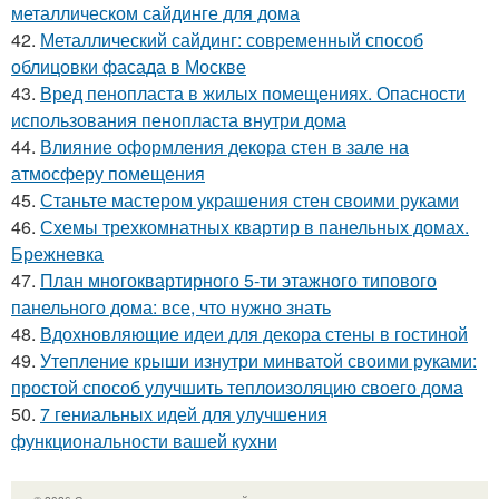
металлическом сайдинге для дома
42.
Металлический сайдинг: современный способ
облицовки фасада в Москве
43.
Вред пенопласта в жилых помещениях. Опасности
использования пенопласта внутри дома
44.
Влияние оформления декора стен в зале на
атмосферу помещения
45.
Станьте мастером украшения стен своими руками
46.
Схемы трехкомнатных квартир в панельных домах.
Брежневка
47.
План многоквартирного 5-ти этажного типового
панельного дома: все, что нужно знать
48.
Вдохновляющие идеи для декора стены в гостиной
49.
Утепление крыши изнутри минватой своими руками:
простой способ улучшить теплоизоляцию своего дома
50.
7 гениальных идей для улучшения
функциональности вашей кухни