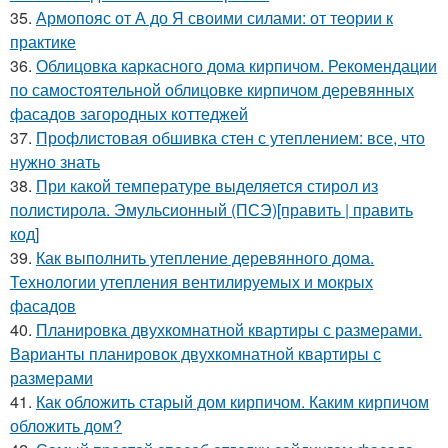
35.
Армопояс от А до Я своими силами: от теории к
практике
36.
Облицовка каркасного дома кирпичом. Рекомендации
по самостоятельной облицовке кирпичом деревянных
фасадов загородных коттеджей
37.
Профлистовая обшивка стен с утеплением: все, что
нужно знать
38.
При какой температуре выделяется стирол из
полистирола. Эмульсионный (ПСЭ)[править | править
код]
39.
Как выполнить утепление деревянного дома.
Технологии утепления вентилируемых и мокрых
фасадов
40.
Планировка двухкомнатной квартиры с размерами.
Варианты планировок двухкомнатной квартиры с
размерами
41.
Как обложить старый дом кирпичом. Каким кирпичом
обложить дом?