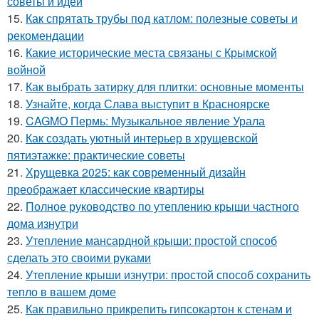
советы и идеи
15.
Как спрятать трубы под катлом: полезные советы и
рекомендации
16.
Какие исторические места связаны с Крымской
войной
17.
Как выбрать затирку для плитки: основные моменты
18.
Узнайте, когда Слава выступит в Красноярске
19.
CAGMO Пермь: Музыкальное явление Урала
20.
Как создать уютный интерьер в хрущевской
пятиэтажке: практические советы
21.
Хрущевка 2025: как современный дизайн
преображает классические квартиры
22.
Полное руководство по утеплению крыши частного
дома изнутри
23.
Утепление мансардной крыши: простой способ
сделать это своими руками
24.
Утепление крыши изнутри: простой способ сохранить
тепло в вашем доме
25.
Как правильно прикрепить гипсокартон к стенам и