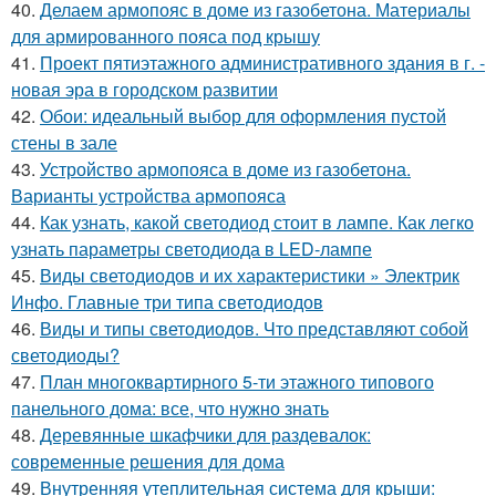
40.
Делаем армопояс в доме из газобетона. Материалы
для армированного пояса под крышу
41.
Проект пятиэтажного административного здания в г. -
новая эра в городском развитии
42.
Обои: идеальный выбор для оформления пустой
стены в зале
43.
Устройство армопояса в доме из газобетона.
Варианты устройства армопояса
44.
Как узнать, какой светодиод стоит в лампе. Как легко
узнать параметры светодиода в LED-лампе
45.
Виды светодиодов и их характеристики » Электрик
Инфо. Главные три типа светодиодов
46.
Виды и типы светодиодов. Что представляют собой
светодиоды?
47.
План многоквартирного 5-ти этажного типового
панельного дома: все, что нужно знать
48.
Деревянные шкафчики для раздевалок:
современные решения для дома
49.
Внутренняя утеплительная система для крыши: