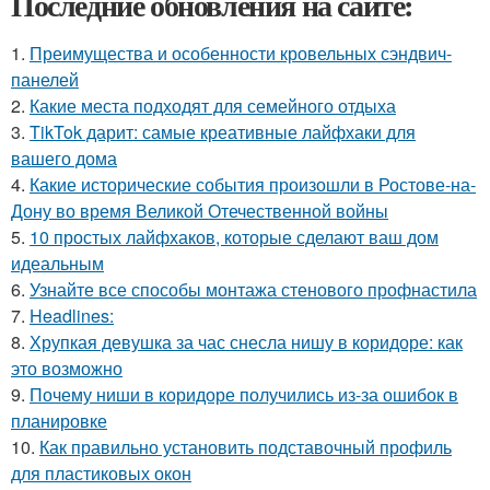
Последние обновления на сайте:
1.
Преимущества и особенности кровельных сэндвич-
панелей
2.
Какие места подходят для семейного отдыха
3.
TikTok дарит: самые креативные лайфхаки для
вашего дома
4.
Какие исторические события произошли в Ростове-на-
Дону во время Великой Отечественной войны
5.
10 простых лайфхаков, которые сделают ваш дом
идеальным
6.
Узнайте все способы монтажа стенового профнастила
7.
Headlines:
8.
Хрупкая девушка за час снесла нишу в коридоре: как
это возможно
9.
Почему ниши в коридоре получились из-за ошибок в
планировке
10.
Как правильно установить подставочный профиль
для пластиковых окон