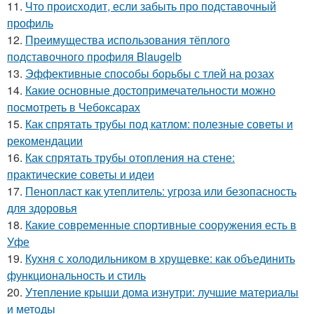
11.
Что происходит, если забыть про подставочный
профиль
12.
Преимущества использования тёплого
подставочного профиля Blaugelb
13.
Эффективные способы борьбы с тлей на розах
14.
Какие основные достопримечательности можно
посмотреть в Чебоксарах
15.
Как спрятать трубы под катлом: полезные советы и
рекомендации
16.
Как спрятать трубы отопления на стене:
практические советы и идеи
17.
Пенопласт как утеплитель: угроза или безопасность
для здоровья
18.
Какие современные спортивные сооружения есть в
Уфе
19.
Кухня с холодильником в хрущевке: как объединить
функциональность и стиль
20.
Утепление крыши дома изнутри: лучшие материалы
и методы