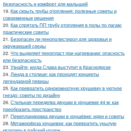
безопасность и комфорт для малышей
19.
Как скрыть трубы отопления: полезные советы и
современные решения
20.
Как спрятать ПП трубу отопления в полы по лагам:
практические советы
21.
Безопасен ли пенополистирол для здоровья и
окружающей среды
22.
Что выделяет пенопласт при нагревании: опасность
или безопасность
23.
Узнайте, когда Слава выступит в Красноярске
24.
Линда в столице: как проходят концерты
легендарной певицы
25.
Как превратить однокомнатную хрущевку в уютное
гнездо: советы по дизайну
26.
Стильная переделка двушки в хрущевке 44 м: как
преобразить пространство
27.
Перепланировка двушки в хрущёвке: идеи и советы
28.
Метаморфоза хрущевки: как превратить унылую
квартиру в райский уголок