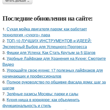
читать дальше →
Последние обновления на сайте:
1.
Сухая мойка двигателя паром: как работает
технология «сухого» пара
2.
ТОП-10 ЛУЧШИХ ИНСТРУМЕНТОВ и ИДЕЕЙ:
Экспертный Выбор для Успешного Прогресса
3.
Фишки для Успеха: Как Стать Крутым за 5 Шагов
4.
Удобные Лайфхаки для Хранения на Кухне: Смотрите
Видео
5.
Упрощайте свою кухню: 17 полезных лайфхаков для
начинающих и профессионалов
6.
Полное руководство по обшивке фасада дома: шаг за
шагом
7.
Зелёные оазисы Москвы: парки и сады
8.
Кухня-ниша в коридоре: как объединить
функциональность и стиль