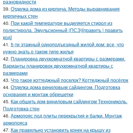
разновидности
39.
Отделка дома из кирпича. Методы выравнивания
кирпичных стен
40.
При какой температуре выделяется стирол из
полистирола. Эмульсионный (ПСЭ)[править | править
код]
41.
5-ти этажный одноподъездный жилой дом: все, что
нужно знать о таком типе жилья
42.
Планировка двухкомнатной квартиры с размерами.
Варианты планировок двухкомнатной квартиры с
размерами
43.
Что такое коттеджный поселок? Коттеджный посёлок
44.
Отделка дома виниловым сайдингом. Подготовка
основания и монтаж обрешетки
45.
Как обшить дом виниловым сайдингом Технониколь.
Подготовка стен
46.
Армопояс под плиты перекрытия и балки. Монтаж
армопояса
47.
Как правильно установить конек на крышу из