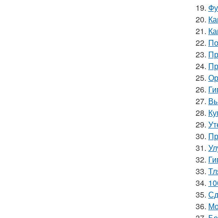
19.
Фу
20.
Ка
21.
Ка
22.
По
23.
Пр
24.
Пр
25.
Ор
26.
Ги
27.
Вы
28.
Ку
29.
Ут
30.
Пр
31.
Ул
32.
Ги
33.
Тл
34.
10
35.
Сд
36.
Мо
37.
Бе