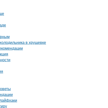
още
раде
орным
 холодильника в хрущевке
рекомендации
укция
ьности
ия
советы
ендации
 лайфхаки
тиру