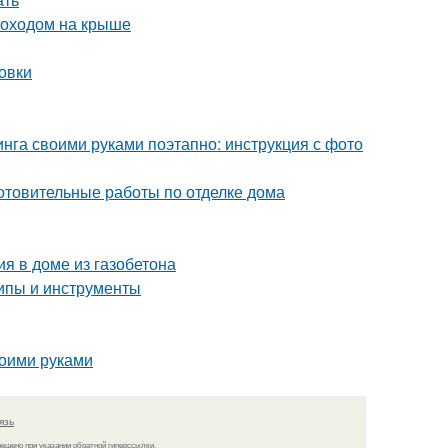
моходом на крыше
овки
нга своими руками поэтапно: инструкция с фото
отовительные работы по отделке дома
я в доме из газобетона
ипы и инструменты
воими руками
язь
решено при указании обратной гиперссылки.