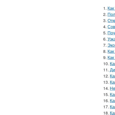
1.
Как
2.
Пол
3.
Отк
4.
Сов
5.
Поч
6.
Узк
7.
Эко
8.
Как
9.
Как
10.
Ка
11.
Ди
12.
Ка
13.
Ка
14.
He
15.
Ка
16.
Ка
17.
Ка
18.
Ка