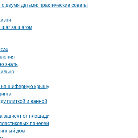
с двумя детьми: практические советы
жизни
 шаг за шагом
рсах
пления
но знать
вильно
а на шиферную крышу
динга
ду плиткой и ванной
а зависят от площади
 пластиковых панелей
вянный дом
ать