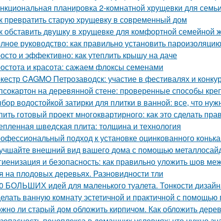
нкциональная планировка 2-комнатной хрущевки для семьи 
к превратить старую хрущевку в современный дом
к обставить двушку в хрущевке для комфортной семейной 
лное руководство: как правильно установить пароизоляцию
осто и эффективно: как утеплить крышу на даче
остота и красота: сажаем флоксы семенами
кестр CAGMO Петрозаводск: участие в фестивалях и конку
псокартон на деревянной стене: проверенные способы кре
бор водостойкой затирки для плитки в ванной: все, что нуж
пить готовый проект многоквартирного: как это сделать пра
епленная шведская плита: толщина и технология
офессиональный подход к установке оцинкованного коньк
учшайте внешний вид вашего дома с помощью металлосай
гиенизация и безопасность: как правильно уложить шов меж
я на плодовых деревьях. Разновидности тли
0 БОЛЬШИХ идей для маленького туалета. Тонкости дизайн
елать ванную комнату эстетичной и практичной с помощью
жно ли старый дом обложить кирпичом. Как обложить дере
зопасность пеноплекса в домашних условиях: что нужно зн