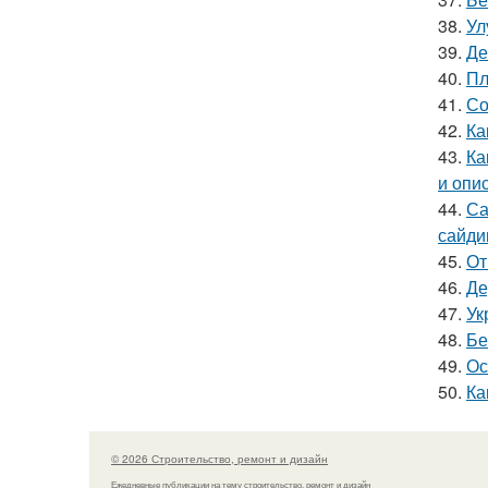
38.
Ул
39.
Де
40.
Пл
41.
Со
42.
Ка
43.
Ка
и опи
44.
Са
сайди
45.
От
46.
Де
47.
Ук
48.
Бе
49.
Ос
50.
Ка
© 2026 Строительство, ремонт и дизайн
Ежедневные публикации на тему строительство, ремонт и дизайн