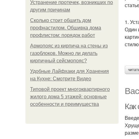
Устранение протечек, возникших по
стать
другим причинам
Сколько стоит обшить дом
1. Ус
профнастилом. Обшивка дома
Один 
профлистом: порядок работ
карти
стилю
Армопояс из кирпича на стены из
газоблоков. Можно ли делать
кирпичный сейсмопояс?
читат
Удобные Лайфхаки для Хранения
на Кухне: Смотрите Видео
Вас
Типовой проект многоквартирного
жилого дома 5 этажей: основные
особенности и преимущества
Как
Введ
Хруще
разме