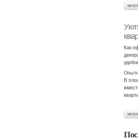
читат
Уют
ква
Как о
декор
удобн
Опытн
В пло
вмест
кварт
читат
Пос