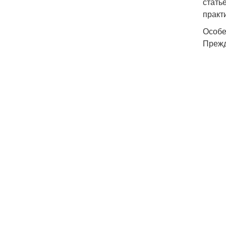
стать
практ
Особе
Прежд