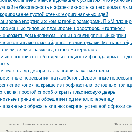
учшайте безопасность и эффективность вашего дома с ды
корирование пустой стены: 9 оригинальных идей
анировка квартиры 3-комнатной с размерами. П 3М планир
временные типовые планировки новостроек. Что такое?
к обложить дом кирпичом. Цены на облицовочный кирпич
к выполнить монтаж сайдинга своими руками. Монтаж сайди
санием, схемы, размеры, выбор материалов
мый простой способ отделки сайдингом фасада дома. Подг
нгом
 искусства до декора: как заполнить пустые стены
ревянные перекрытия на газобетон. Деревянные перекрыти
репление конек на крыше из профнастила: основные принц
з ключа: простой способ открыть пластиковую дверь
новные принципы обрешетки под металлочерепицу
к правильно обрезать вишню: секреты успешной обрезки с
Контакты
Пользовательское соглашение
Обратная св
Политика конфидециальности
Копирование раз