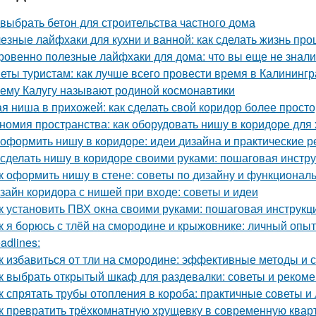
 выбрать бетон для строительства частного дома
езные лайфхаки для кухни и ванной: как сделать жизнь пр
ровенно полезные лайфхаки для дома: что вы еще не знали
еты туристам: как лучше всего провести время в Калининг
ему Калугу называют родиной космонавтики
ая ниша в прихожей: как сделать свой коридор более прост
номия пространства: как оборудовать нишу в коридоре для
 оформить нишу в коридоре: идеи дизайна и практические 
 сделать нишу в коридоре своими руками: пошаговая инстр
к оформить нишу в стене: советы по дизайну и функционал
зайн коридора с нишей при входе: советы и идеи
к установить ПВХ окна своими руками: пошаговая инструкц
к я борюсь с тлёй на смородине и крыжовнике: личный опыт
adlines:
к избавиться от тли на смородине: эффективные методы и 
к выбрать открытый шкаф для раздевалки: советы и реком
к спрятать трубы отопления в короба: практичные советы и
к превратить трёхкомнатную хрущевку в современную квар