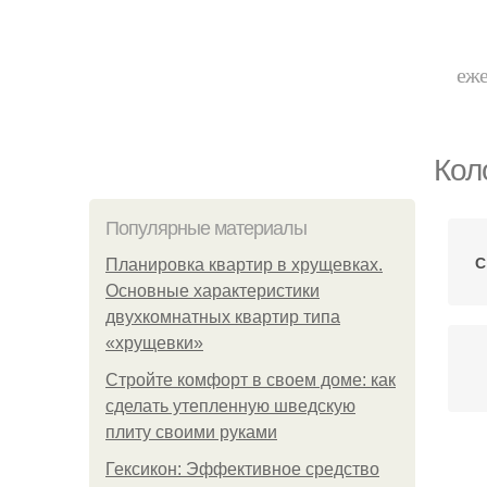
еже
Кол
Популярные материалы
С
Планировка квартир в хрущевках.
Основные характеристики
двухкомнатных квартир типа
«хрущевки»
Стройте комфорт в своем доме: как
сделать утепленную шведскую
плиту своими руками
Гексикон: Эффективное средство
Л