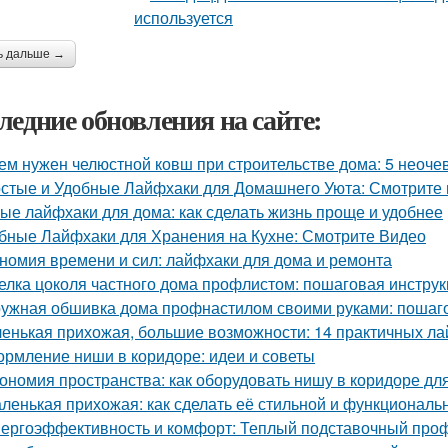
ь дальше →
ледние обновления на сайте:
ем нужен челюстной ковш при строительстве дома: 5 неоч
стые и Удобные Лайфхаки для Домашнего Уюта: Смотрит
ые лайфхаки для дома: как сделать жизнь проще и удобнее
бные Лайфхаки для Хранения на Кухне: Смотрите Видео
номия времени и сил: лайфхаки для дома и ремонта
елка цоколя частного дома профлистом: пошаговая инстру
ужная обшивка дома профнастилом своими руками: пошаго
енькая прихожая, большие возможности: 14 практичных л
рмление ниши в коридоре: идеи и советы
ономия пространства: как оборудовать нишу в коридоре дл
ленькая прихожая: как сделать её стильной и функциональ
ергоэффективность и комфорт: Теплый подставочный проф