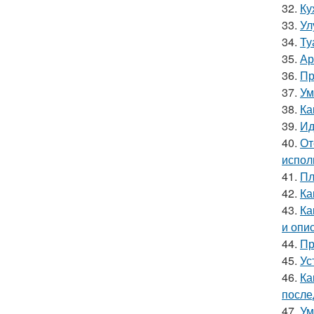
32.
Ку
33.
Ул
34.
Ту
35.
Ар
36.
Пр
37.
Ум
38.
Ка
39.
Ид
40.
От
испол
41.
Пл
42.
Ка
43.
Ка
и опи
44.
Пр
45.
Ус
46.
Ка
после
47.
Ум