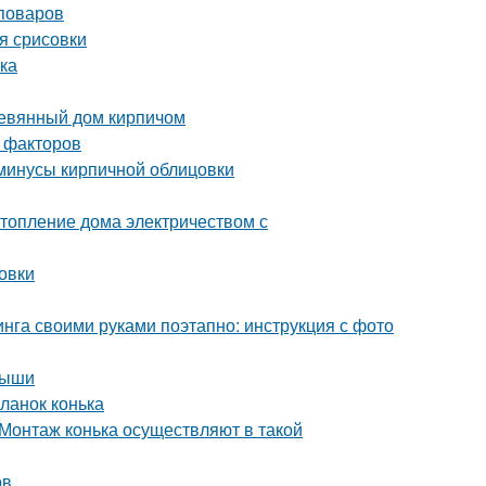
поваров
я срисовки
лка
ревянный дом кирпичом
 факторов
 минусы кирпичной облицовки
топление дома электричеством с
овки
нга своими руками поэтапно: инструкция с фото
рыши
ланок конька
Монтаж конька осуществляют в такой
ов