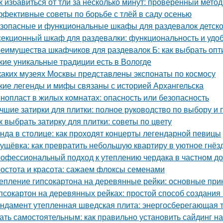
к избавиться от тли за несколько минут: проверенный метод
фективные советы по борьбе с тлёй в саду осенью
зопасные и функциональные шкафы для раздевалок детско
секционный шкаф для раздевалки: функциональность и удо
еимущества шкафчиков для раздевалок Б: как выбрать оп
кие уникальные традиции есть в Вологде
каких музеях Москвы представлены экспонаты по космосу
кие легенды и мифы связаны с историей Архангельска
нопласт в жилых комнатах: опасность или безопасность
чшие затирки для плитки: полное руководство по выбору и
к выбрать затирку для плитки: советы по цвету
нда в столице: как проходят концерты легендарной певицы
ущёвка: как превратить небольшую квартиру в уютное гнё
офессиональный подход к утеплению чердака в частном д
остота и красота: сажаем флоксы семенами
епление гипсокартона на деревянные рейки: основные при
псокартон на деревянных рейках: простой способ создания
ндамент утепленная шведская плита: энергосберегающая 
ать самостоятельным: как правильно установить сайдинг н