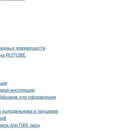
евидных преимуществ
е на RUTUBE
кция
вая инструкция
айфхаков для оформления
я холодильника в хрущевке
ной
иль для ПВХ окон