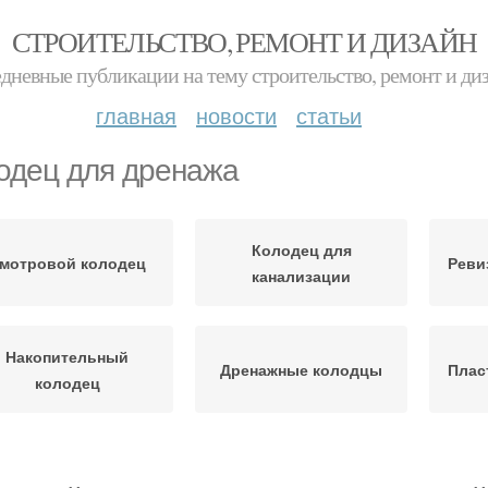
СТРОИТЕЛЬСТВО, РЕМОНТ И ДИЗАЙН
дневные публикации на тему строительство, ремонт и ди
главная
новости
статьи
одец для дренажа
Колодец для
мотровой колодец
Реви
канализации
Накопительный
Дренажные колодцы
Плас
колодец
юки для колодцев
Дренаж без колодца