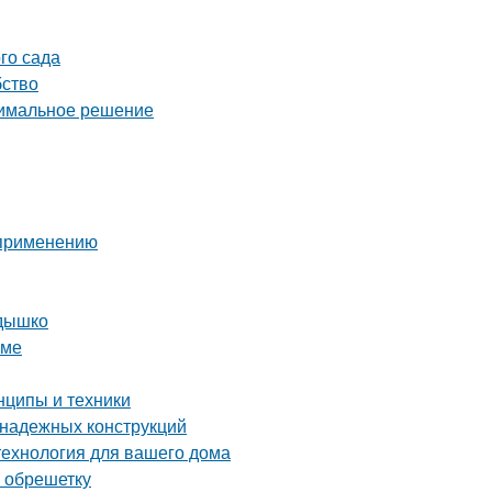
го сада
бство
тимальное решение
 применению
здышко
оме
нципы и техники
 надежных конструкций
технология для вашего дома
а обрешетку