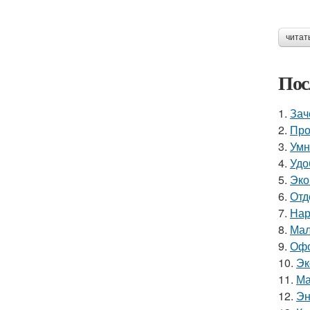
читат
Пос
1.
Зач
2.
Про
3.
Умн
4.
Удо
5.
Эко
6.
Отд
7.
Нар
8.
Мал
9.
Офо
10.
Эк
11.
Ма
12.
Эн