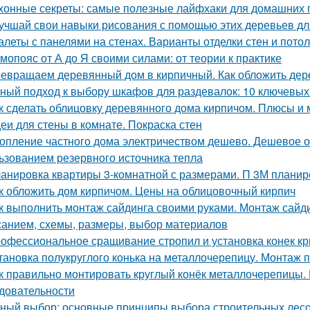
хонные секреты: самые полезные лайфхаки для домашних 
учшай свои навыки рисования с помощью этих деревьев дл
алеты с панелями на стенах. Варианты отделки стен и пото
мопояс от А до Я своими силами: от теории к практике
евращаем деревянный дом в кирпичный. Как обложить де
ный подход к выбору шкафов для раздевалок: 10 ключевых
к сделать облицовку деревянного дома кирпичом. Плюсы и
еи для стены в комнате. Покраска стен
опление частного дома электричеством дешево. Дешевое о
ьзованием резервного источника тепла
анировка квартиры 3-комнатной с размерами. П 3М планир
к обложить дом кирпичом. Цены на облицовочный кирпич
к выполнить монтаж сайдинга своими руками. Монтаж сайди
санием, схемы, размеры, выбор материалов
офессиональное сращивание стропил и установка конек к
тановка полукруглого конька на металлочерепицу. Монтаж п
к правильно монтировать круглый конёк металлочерепицы. 
довательности
ный выбор: основные принципы выбора строительных лес