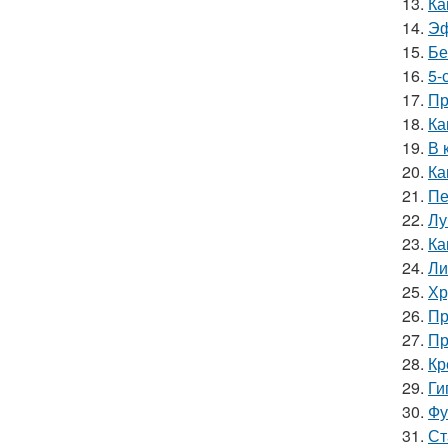
13.
Ка
14.
Эф
15.
Бе
16.
5-
17.
Пр
18.
Ка
19.
В 
20.
Ка
21.
Пе
22.
Лу
23.
Ка
24.
Ли
25.
Хр
26.
Пр
27.
Пр
28.
Кр
29.
Ги
30.
Фу
31.
Ст