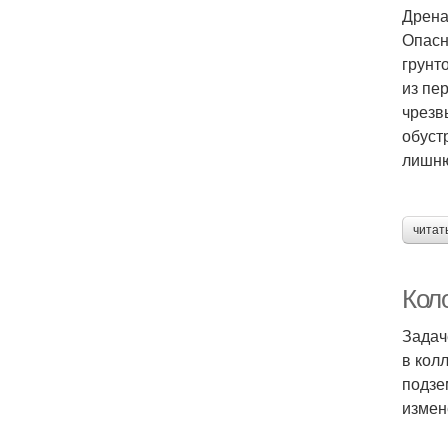
Дрена
Опасн
грунт
из пе
чрезв
обуст
лишню
читат
Кол
Задач
в кол
подзе
измен