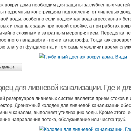
ж вокруг дома необходим для защиты заглубленных частей 
ы подземным конструкциям подтопления от ливневых дождей
овой воды, особенно если подземная вода агрессивна к бет
рвых и главных задач при новой стройке, а при работах вок
ычайно сложным и затратным мероприятием. Переделка неу
роенного ландшафта - почти катастрофа. Тогда как своевр
ю влагу от фундамента, и тем самым увеличит время службы
ь дальше →
одец для ливневой канализации. Где и дл
ей резервуаров ливневых систем является прием стоков 
лектор. Дренажный колодец для ливневой канализации обес
мным каналам, выполняет утилизацию воды. Кроме этого, 
ение направления потока, обслуживание или чистка труб.