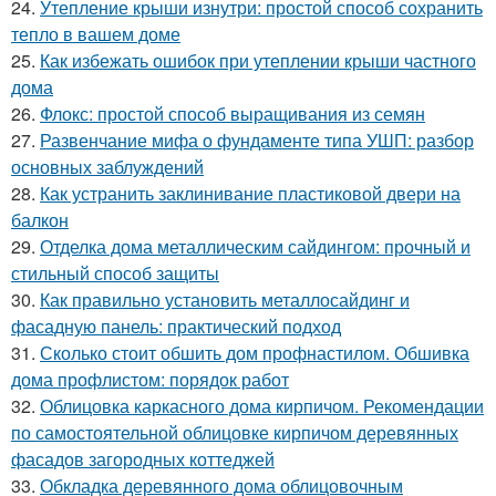
24.
Утепление крыши изнутри: простой способ сохранить
тепло в вашем доме
25.
Как избежать ошибок при утеплении крыши частного
дома
26.
Флокс: простой способ выращивания из семян
27.
Развенчание мифа о фундаменте типа УШП: разбор
основных заблуждений
28.
Как устранить заклинивание пластиковой двери на
балкон
29.
Отделка дома металлическим сайдингом: прочный и
стильный способ защиты
30.
Как правильно установить металлосайдинг и
фасадную панель: практический подход
31.
Сколько стоит обшить дом профнастилом. Обшивка
дома профлистом: порядок работ
32.
Облицовка каркасного дома кирпичом. Рекомендации
по самостоятельной облицовке кирпичом деревянных
фасадов загородных коттеджей
33.
Обкладка деревянного дома облицовочным