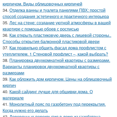
кирпичом. Виды облицовочных кирпичей
34.
Отделка ванны и туалета панелями ПВХ: простой
способ создания эстетичного и практичного интерьера
35.
Лес на стене: создание уютной атмосферы в вашей
квартире с помощью обоев с росписью
36.
Как открыть пластиковую дверь с лицевой стороны..
Способы открытия балконной пластиковой двери
37.
Как правильно обшить фасад дома профлистом с
утеплителем. 1 Стеновой профлист –, какой выбрать?
38.
Планировка двухкомнатной квартиры с размерами.
Варианты планировок двухкомнатной квартиры с
размерами
39.
Как обложить дом кирпичом. Цены на облицовочный
кирпич
40.
Какой сайдинг лучше для обшивки дома. О
материале
41.
Монолитный пояс по газобетону под перекрытия.
Когда нужно его делать
42.
Деревянные перекрытия в доме из газобетона.