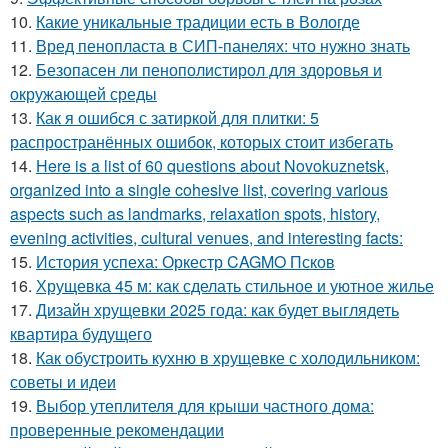
10.
Какие уникальные традиции есть в Вологде
11.
Вред пенопласта в СИП-панелях: что нужно знать
12.
Безопасен ли пенополистирол для здоровья и
окружающей среды
13.
Как я ошибся с затиркой для плитки: 5
распространённых ошибок, которых стоит избегать
14.
Here is a list of 60 questions about Novokuznetsk,
organized into a single cohesive list, covering various
aspects such as landmarks, relaxation spots, history,
evening activities, cultural venues, and interesting facts:
15.
История успеха: Оркестр CAGMO Псков
16.
Хрущевка 45 м: как сделать стильное и уютное жилье
17.
Дизайн хрущевки 2025 года: как будет выглядеть
квартира будущего
18.
Как обустроить кухню в хрущевке с холодильником:
советы и идеи
19.
Выбор утеплителя для крыши частного дома:
проверенные рекомендации