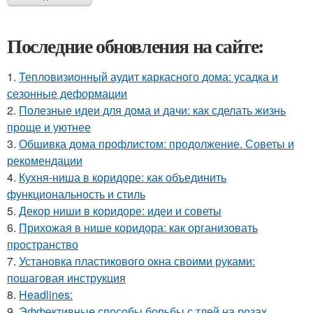
Последние обновления на сайте:
1.
Тепловизионный аудит каркасного дома: усадка и
сезонные деформации
2.
Полезные идеи для дома и дачи: как сделать жизнь
проще и уютнее
3.
Обшивка дома профлистом: продолжение. Советы и
рекомендации
4.
Кухня-ниша в коридоре: как объединить
функциональность и стиль
5.
Декор ниши в коридоре: идеи и советы
6.
Прихожая в нише коридора: как организовать
пространство
7.
Установка пластикового окна своими руками:
пошаговая инструкция
8.
Headlines:
9.
Эффективные способы борьбы с тлей на розах