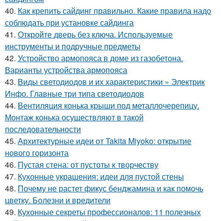
40.
Как крепить сайдинг правильно. Какие правила надо
соблюдать при установке сайдинга
41.
Откройте дверь без ключа. Используемые
инструменты и подручные предметы
42.
Устройство армопояса в доме из газобетона.
Варианты устройства армопояса
43.
Виды светодиодов и их характеристики » Электрик
Инфо. Главные три типа светодиодов
44.
Вентиляция конька крыши под металлочерепицу.
Монтаж конька осуществляют в такой
последовательности
45.
Архитектурные идеи от Takita Miyoko: открытие
нового горизонта
46.
Пустая стена: от пустоты к творчеству
47.
Кухонные украшения: идеи для пустой стены
48.
Почему не растет фикус бенджамина и как помочь
цветку. Болезни и вредители
49.
Кухонные секреты профессионалов: 11 полезных