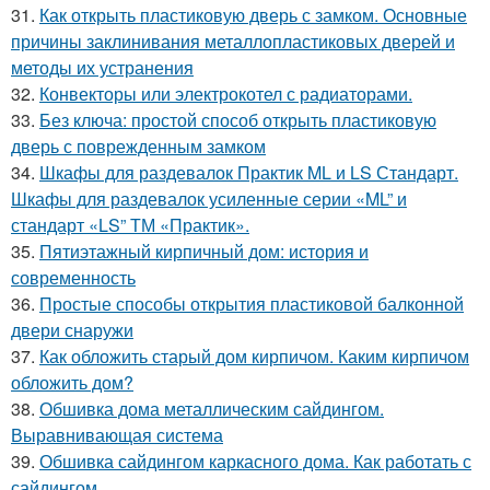
31.
Как открыть пластиковую дверь с замком. Основные
причины заклинивания металлопластиковых дверей и
методы их устранения
32.
Конвекторы или электрокотел с радиаторами.
33.
Без ключа: простой способ открыть пластиковую
дверь с поврежденным замком
34.
Шкафы для раздевалок Практик ML и LS Стандарт.
Шкафы для раздевалок усиленные серии «ML” и
стандарт «LS” ТМ «Практик».
35.
Пятиэтажный кирпичный дом: история и
современность
36.
Простые способы открытия пластиковой балконной
двери снаружи
37.
Как обложить старый дом кирпичом. Каким кирпичом
обложить дом?
38.
Обшивка дома металлическим сайдингом.
Выравнивающая система
39.
Обшивка сайдингом каркасного дома. Как работать с
сайдингом