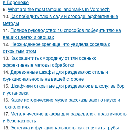
в Воронеже
9.
What are the most famous landmarks in Voronezh
10.
Как победить тлю в саду и огороде: эффективные
методы
11.
Полное руководство: 10 способов победить тлю на
ваших цветах и овощах
12.
Неожиданное зрелище: что увидела соседка с
открытым ртом
13.
Как защитить смородину от тли осенью:
эффективные методы обработки
14.
Деревянные шкафы для раздевалок: стиль и
функциональность на вашей стороне
15.
Шкафчики открытые для раздевалок в школу: выбор
и установка
16.
Какие исторические музеи рассказывают о науке и
технологиях
17.
Металлические шкафы для раздевалок: практичность
и безопасность
18.
Эстетика и функциональность: как спрятать трубы