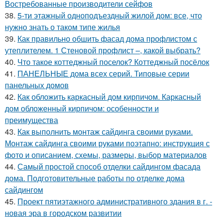
Востребованные производители сейфов
38.
5-ти этажный одноподъездный жилой дом: все, что
нужно знать о таком типе жилья
39.
Как правильно обшить фасад дома профлистом с
утеплителем. 1 Стеновой профлист –, какой выбрать?
40.
Что такое коттеджный поселок? Коттеджный посёлок
41.
ПАНЕЛЬНЫЕ дома всех серий. Типовые серии
панельных домов
42.
Как обложить каркасный дом кирпичом. Каркасный
дом обложенный кирпичом: особенности и
преимущества
43.
Как выполнить монтаж сайдинга своими руками.
Монтаж сайдинга своими руками поэтапно: инструкция с
фото и описанием, схемы, размеры, выбор материалов
44.
Самый простой способ отделки сайдингом фасада
дома. Подготовительные работы по отделке дома
сайдингом
45.
Проект пятиэтажного административного здания в г. -
новая эра в городском развитии