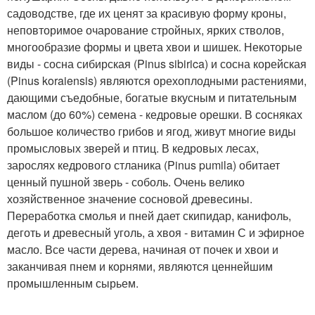
садоводстве, где их ценят за красивую форму кроны,
неповторимое очарование стройных, ярких стволов,
многообразие формы и цвета хвои и шишек. Некоторые
виды - сосна сибирская (Pinus sibirica) и сосна корейская
(Pinus koraiensis) являются орехоплодными растениями,
дающими съедобные, богатые вкусным и питательным
маслом (до 60%) семена - кедровые орешки. В сосняках
большое количество грибов и ягод, живут многие виды
промысловых зверей и птиц. В кедровых лесах,
зарослях кедрового стланика (Pinus pumila) обитает
ценный пушной зверь - соболь. Очень велико
хозяйственное значение сосновой древесины.
Переработка смолья и пней дает скипидар, канифоль,
деготь и древесный уголь, а хвоя - витамин С и эфирное
масло. Все части дерева, начиная от почек и хвои и
заканчивая пнем и корнями, являются ценнейшим
промышленным сырьем.