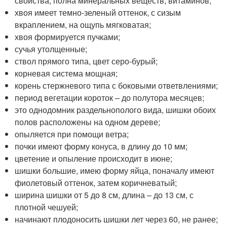
свойства, полна минеральных веществ, витаминов;
хвоя имеет темно-зеленый оттенок, с сизым
вкраплением, на ощупь мягковатая;
хвоя формируется пучками;
сучья утолщенные;
ствол прямого типа, цвет серо-бурый;
корневая система мощная;
корень стержневого типа с боковыми ответвлениями;
период вегетации короток – до полутора месяцев;
это однодомник раздельнополого вида, шишки обоих
полов расположены на одном дереве;
опыляется при помощи ветра;
почки имеют форму конуса, в длину до 10 мм;
цветение и опыление происходит в июне;
шишки большие, имею форму яйца, поначалу имеют
фиолетовый оттенок, затем коричневатый;
ширина шишки от 5 до 8 см, длина – до 13 см, с
плотной чешуей;
начинают плодоносить шишки лет через 60, не ранее;