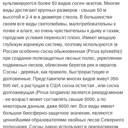
культивируются более 50 видов сосен-экзотов. Многие
виды достигают крупных размеров - свыше 50 м
высотой и 2-4 м в диаметре ствола. В большинстве
своем все виды светолюбивы, малотребовательны к
почве и влаге, но очень чувствительны к дыму и газам,
городские условия переносят плохо. Имеют мощную
глубокую корневую систему, поэтому используются (в
России особенно сосна обыкновенная (Pinus sylvestris))
при создании полезащитных лесных полос, укреплении
подвижных песков, облесении берегов рек и оврагов.
Сосны - деревья, как правило, быстрорастущие и
долговечные. Представители многих видов живут 350-
500 лет, а растущая в США сосна остистая , или сосна
долгоживущая (Pinus longaeva) является рекордсменом
- ее возраст может составлять свыше 5000, а по
некоторым данным, даже 9000 лет. Все виды имеют
большое биосферно-защитное значение, являются
ценнейшими образователями хвойных лесов Северного
полушария. Сосны давно используют в декоративном